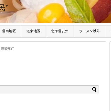
民⁺
道南地区
道東地区
北海道以外
ラーメン以外
厚沢部町