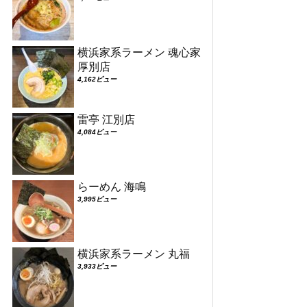
横浜家系ラーメン 魂心家
厚別店
4,162ビュー
雷亭 江別店
4,084ビュー
らーめん 海鳴
3,995ビュー
横浜家系ラーメン 丸福
3,933ビュー