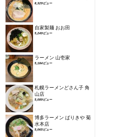
8,329ビュー
自家製麺 おお田
5,249ビュー
ラーメン 山壱家
5,184ビュー
札幌ラーメンどさん子 角
山店
5,089ビュー
博多ラーメン ばりきや 菊
水本店
5,065ビュー