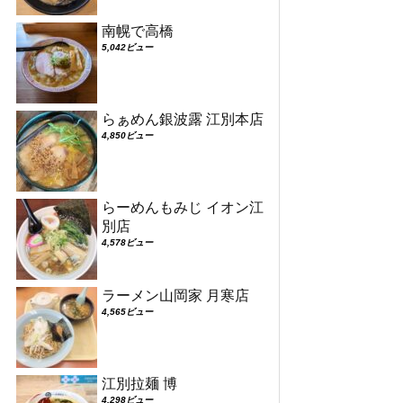
南幌で高橋
5,042ビュー
らぁめん銀波露 江別本店
4,850ビュー
らーめんもみじ イオン江
別店
4,578ビュー
ラーメン山岡家 月寒店
4,565ビュー
江別拉麺 博
4,298ビュー