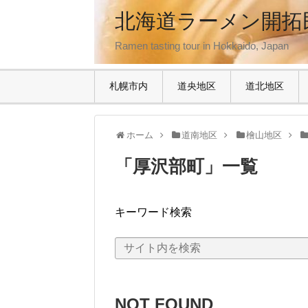
北海道ラーメン開拓
Ramen tasting tour in Hokkaido, Japan
札幌市内
道央地区
道北地区
ホーム
道南地区
檜山地区
「
厚沢部町
」
一覧
キーワード検索
NOT FOUND