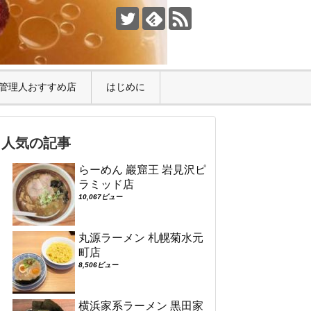
管理人おすすめ店
はじめに
人気の記事
らーめん 巖窟王 岩見沢ピ
ラミッド店
10,067ビュー
丸源ラーメン 札幌菊水元
町店
8,506ビュー
横浜家系ラーメン 黒田家