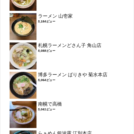
ラーメン 山壱家
5,184ビュー
札幌ラーメンどさん子 角山店
5,088ビュー
博多ラーメン ばりきや 菊水本店
5,064ビュー
南幌で高橋
5,041ビュー
らぁめん銀波露 江別本店