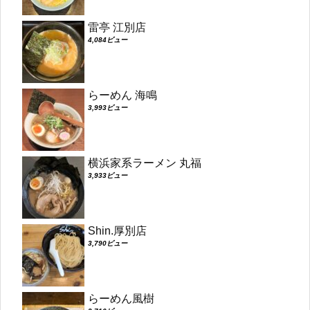
雷亭 江別店
4,084ビュー
らーめん 海鳴
3,993ビュー
横浜家系ラーメン 丸福
3,933ビュー
Shin.厚別店
3,790ビュー
らーめん風樹