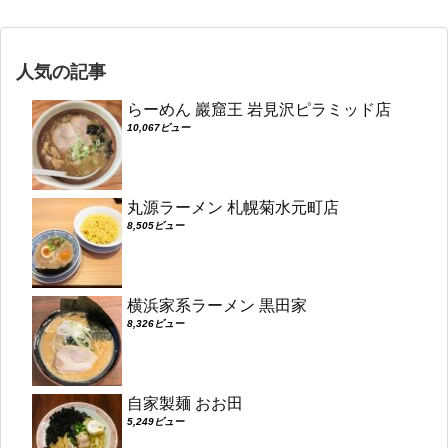
人気の記事
らーめん 巖窟王 岩見沢ピラミッド店
10,067ビュー
丸源ラーメン 札幌菊水元町店
8,505ビュー
横浜家系ラーメン 黒田家
8,326ビュー
自家製麺 おお田
5,249ビュー