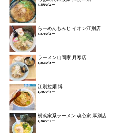
4,850ビュー
らーめんもみじ イオン江別店
4,578ビュー
ラーメン山岡家 月寒店
4,564ビュー
江別拉麺 博
4,297ビュー
横浜家系ラーメン 魂心家 厚別店
4,162ビュー