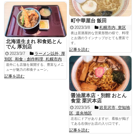
町中華屋台 飯田
2023/3/8
札幌市内
,
東区
夜は居酒屋的な営業形態の様で、料理
とお酒のラインナップがとても豊富で
北海道生まれ 和食処とん
す。
でん 厚別店
記事を読む
2023/3/7
ラーメン以外
,
厚
別区
,
和食・創作料理
,
札幌市内
道外にも店舗を展開する、豊富なメニ
ューが魅力の和食チェーン。
記事を読む
醤油屋本店・別館 おとん
食堂 栗沢本店
2023/3/5
岩見沢市
,
空知地
区
,
道央地区
左右にドアがありますが、看板が掲げ
てある右側がお店の入り口です。
記事を読む