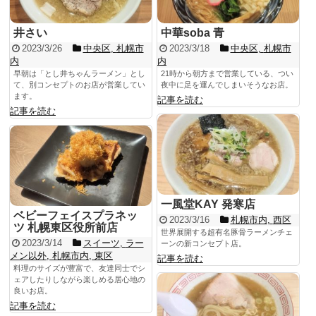
井さい
中華soba 青
2023/3/26
中央区
,
札幌市
2023/3/18
中央区
,
札幌市
内
内
早朝は「とし井ちゃんラーメン」とし
21時から朝方まで営業している、つい
て、別コンセプトのお店が営業してい
夜中に足を運んでしまいそうなお店。
ます。
記事を読む
記事を読む
一風堂KAY 発寒店
ベビーフェイスプラネッ
2023/3/16
札幌市内
,
西区
ツ 札幌東区役所前店
世界展開する超有名豚骨ラーメンチェ
2023/3/14
スイーツ
,
ラー
ーンの新コンセプト店。
メン以外
,
札幌市内
,
東区
記事を読む
料理のサイズが豊富で、友達同士でシ
ェアしたりしながら楽しめる居心地の
良いお店。
記事を読む