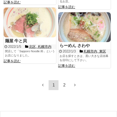
るお店。
記事を読む
記事を読む
麺屋 牛と貝
らーめん さわや
2022/1/5
北区
,
札幌市内
2022/1/3
札幌市内
,
東区
閉店して「Sapporo Noodle 粋」という
お店になりました。
お店を探すときは、黒い大きな店頭幕
を目印にして下さい。
記事を読む
記事を読む
1
2