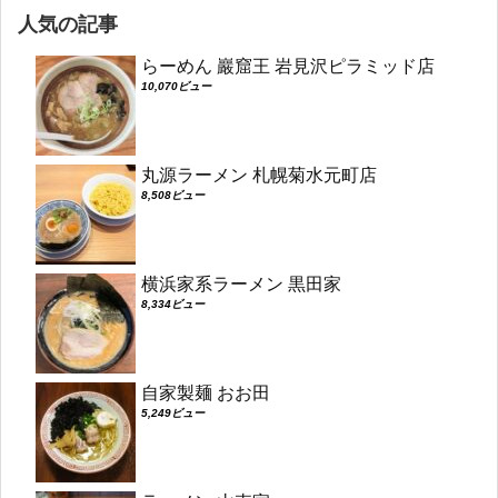
人気の記事
らーめん 巖窟王 岩見沢ピラミッド店
10,070ビュー
丸源ラーメン 札幌菊水元町店
8,508ビュー
横浜家系ラーメン 黒田家
8,334ビュー
自家製麺 おお田
5,249ビュー