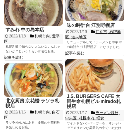
味の時計台 江別野幌店
すみれ 中の島本店
2022/1/19
江別市
,
石狩地
2022/1/18
札幌市内
,
豊平
区
,
道央地区
区
リニューアルして「ラーメンと中華 味
札幌近郊で知らない人はいないんじゃ
の時計台 江別野幌店」になりました。
ないか？というくらい有名なお店。
記事を読む
記事を読む
J.S. BURGERS CAFE 大
北京厨房 京花楼 ラソラ札
同生命札幌ビル miredo札
幌店
幌店
2022/1/16
札幌市内
,
白石
2022/1/17
ラーメン以外
,
区
中央区
,
札幌市内
,
軽食
ラソラ札幌内にある、多種の中華料理
ワイルドなハンバーガーを、オシャレ
を楽しめるお店。
でアメリカンな雰囲気の中でいただけ