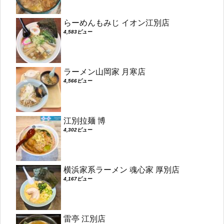
らーめんもみじ イオン江別店
4,583ビュー
ラーメン山岡家 月寒店
4,566ビュー
江別拉麺 博
4,302ビュー
横浜家系ラーメン 魂心家 厚別店
4,167ビュー
雷亭 江別店