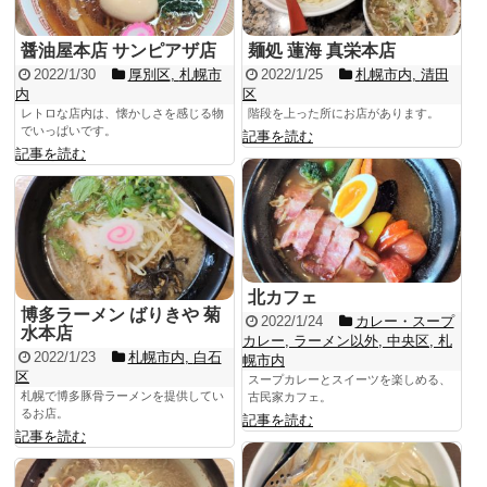
醤油屋本店 サンピアザ店
麺処 蓮海 真栄本店
2022/1/30
厚別区
,
札幌市
2022/1/25
札幌市内
,
清田
内
区
レトロな店内は、懐かしさを感じる物
階段を上った所にお店があります。
でいっぱいです。
記事を読む
記事を読む
北カフェ
博多ラーメン ばりきや 菊
2022/1/24
カレー・スープ
水本店
カレー
,
ラーメン以外
,
中央区
,
札
2022/1/23
札幌市内
,
白石
幌市内
区
スープカレーとスイーツを楽しめる、
札幌で博多豚骨ラーメンを提供してい
古民家カフェ。
るお店。
記事を読む
記事を読む