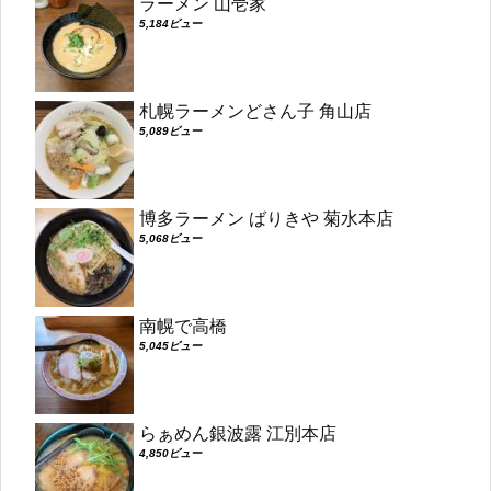
ラーメン 山壱家
5,184ビュー
札幌ラーメンどさん子 角山店
5,089ビュー
博多ラーメン ばりきや 菊水本店
5,068ビュー
南幌で高橋
5,045ビュー
らぁめん銀波露 江別本店
4,850ビュー