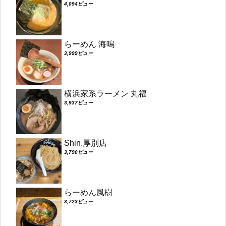
4,094ビュー
らーめん 海鳴
3,999ビュー
横浜家系ラーメン 丸福
3,937ビュー
Shin.厚別店
3,790ビュー
らーめん風樹
3,723ビュー