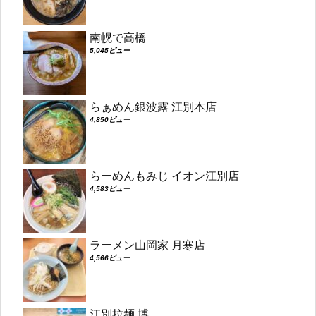
南幌で高橋
5,045ビュー
らぁめん銀波露 江別本店
4,850ビュー
らーめんもみじ イオン江別店
4,583ビュー
ラーメン山岡家 月寒店
4,566ビュー
江別拉麺 博