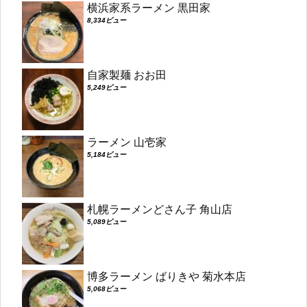
横浜家系ラーメン 黒田家
8,334ビュー
自家製麺 おお田
5,249ビュー
ラーメン 山壱家
5,184ビュー
札幌ラーメンどさん子 角山店
5,089ビュー
博多ラーメン ばりきや 菊水本店
5,068ビュー