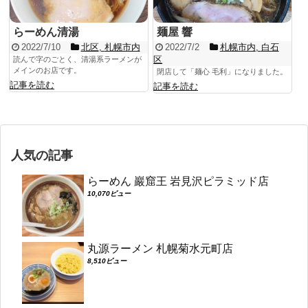
らーめん清湯
麺屋 響
2022/7/10
北区
,
札幌市内
2022/7/2
札幌市内
,
白石
区
読んで字のごとく、清湯系ラーメンが
メインのお店です。
閉店して「麺心 毛利」になりました。
記事を読む
記事を読む
人気の記事
らーめん 巖窟王 岩見沢ピラミッド店
10,070ビュー
丸源ラーメン 札幌菊水元町店
8,510ビュー