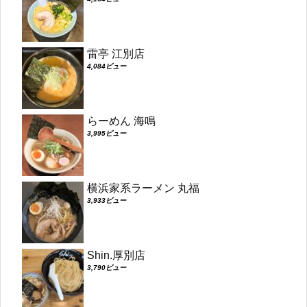
雷亭 江別店
4,084ビュー
らーめん 海鳴
3,995ビュー
横浜家系ラーメン 丸福
3,933ビュー
Shin.厚別店
3,790ビュー