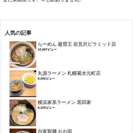
人気の記事
らーめん 巖窟王 岩見沢ピラミッド店
10,067ビュー
丸源ラーメン 札幌菊水元町店
8,506ビュー
横浜家系ラーメン 黒田家
8,329ビュー
自家製麺 おお田