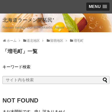
MENU
北海道ラーメン開拓民⁺
Ramen tasting tour in Hokkaido, Japan
ホーム
道北地区
留萌地区
増毛町
「
増毛町
」
一覧
キーワード検索
NOT FOUND
まだ未開拓です、申し訳ありません。