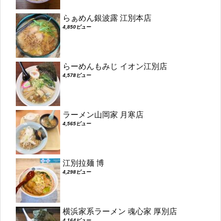
らぁめん銀波露 江別本店
4,850ビュー
らーめんもみじ イオン江別店
4,578ビュー
ラーメン山岡家 月寒店
4,565ビュー
江別拉麺 博
4,298ビュー
横浜家系ラーメン 魂心家 厚別店
4,164ビュー