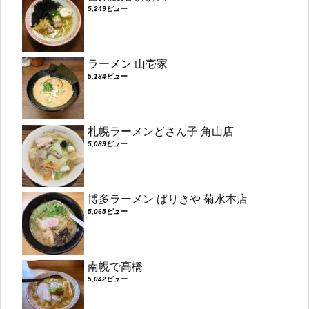
5,249ビュー
ラーメン 山壱家
5,184ビュー
札幌ラーメンどさん子 角山店
5,089ビュー
博多ラーメン ばりきや 菊水本店
5,065ビュー
南幌で高橋
5,042ビュー