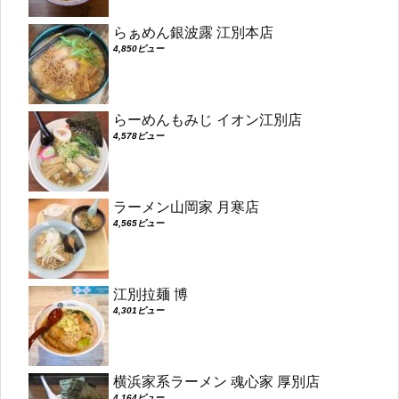
らぁめん銀波露 江別本店
4,850ビュー
らーめんもみじ イオン江別店
4,578ビュー
ラーメン山岡家 月寒店
4,565ビュー
江別拉麺 博
4,301ビュー
横浜家系ラーメン 魂心家 厚別店
4,164ビュー