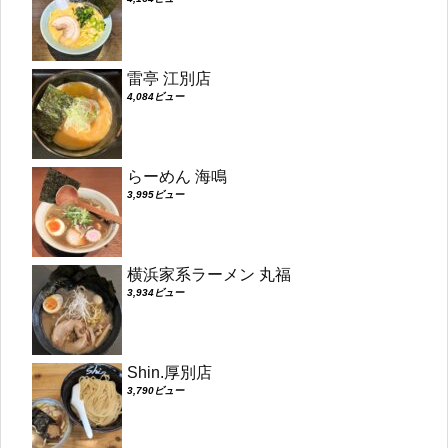
雷亭 江別店
4,084ビュー
らーめん 海鳴
3,995ビュー
横浜家系ラーメン 丸福
3,934ビュー
Shin.厚別店
3,790ビュー