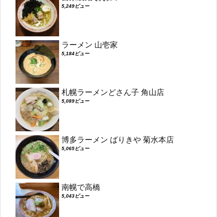
5,249ビュー
ラーメン 山壱家
5,184ビュー
札幌ラーメンどさん子 角山店
5,089ビュー
博多ラーメン ばりきや 菊水本店
5,065ビュー
南幌で高橋
5,043ビュー