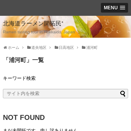
MENU
北海道ラーメン開拓民⁺
Ramen tasting tour in Hokkaido, Japan
ホーム
道央地区
日高地区
浦河町
「
浦河町
」
一覧
キーワード検索
NOT FOUND
まだ未開拓です、申し訳ありません。