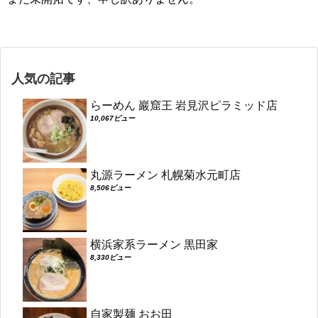
人気の記事
らーめん 巖窟王 岩見沢ピラミッド店
10,067ビュー
丸源ラーメン 札幌菊水元町店
8,506ビュー
横浜家系ラーメン 黒田家
8,330ビュー
自家製麺 おお田