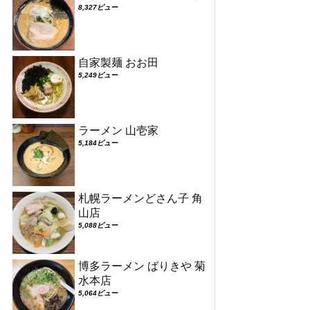
8,327ビュー
自家製麺 おお田
5,249ビュー
ラーメン 山壱家
5,184ビュー
札幌ラーメンどさん子 角
山店
5,088ビュー
博多ラーメン ばりきや 菊
水本店
5,064ビュー