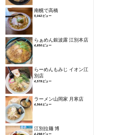
南幌で高橋
5,042ビュー
らぁめん銀波露 江別本店
4,850ビュー
らーめんもみじ イオン江
別店
4,578ビュー
ラーメン山岡家 月寒店
4,564ビュー
江別拉麺 博
4,298ビュー