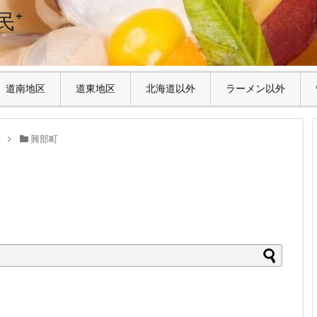
民⁺
道南地区
道東地区
北海道以外
ラーメン以外
区
興部町