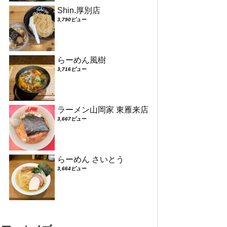
Shin.厚別店
3,790ビュー
らーめん風樹
3,716ビュー
ラーメン山岡家 東雁来店
3,667ビュー
らーめん さいとう
3,664ビュー