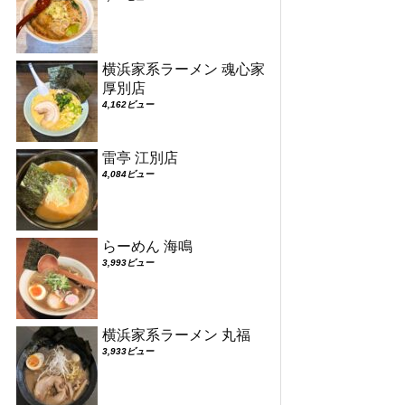
横浜家系ラーメン 魂心家
厚別店
4,162ビュー
雷亭 江別店
4,084ビュー
らーめん 海鳴
3,993ビュー
横浜家系ラーメン 丸福
3,933ビュー