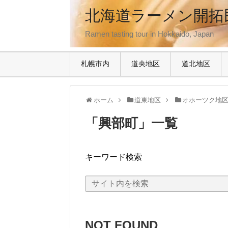
北海道ラーメン開拓
Ramen tasting tour in Hokkaido, Japan
札幌市内
道央地区
道北地区
ホーム
道東地区
オホーツク地
「
興部町
」
一覧
キーワード検索
NOT FOUND