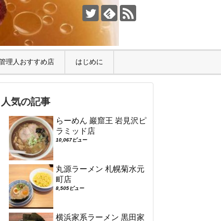
管理人おすすめ店
はじめに
人気の記事
らーめん 巖窟王 岩見沢ピ
ラミッド店
10,067ビュー
丸源ラーメン 札幌菊水元
町店
8,505ビュー
横浜家系ラーメン 黒田家