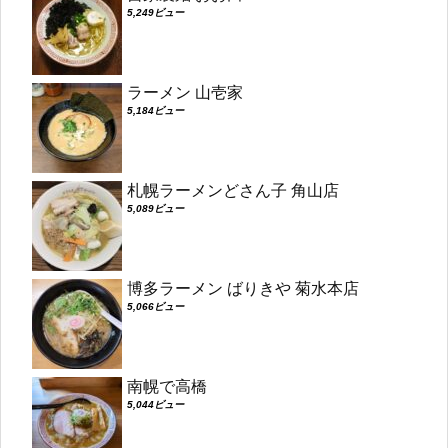
5,249ビュー
ラーメン 山壱家
5,184ビュー
札幌ラーメンどさん子 角山店
5,089ビュー
博多ラーメン ばりきや 菊水本店
5,066ビュー
南幌で高橋
5,044ビュー