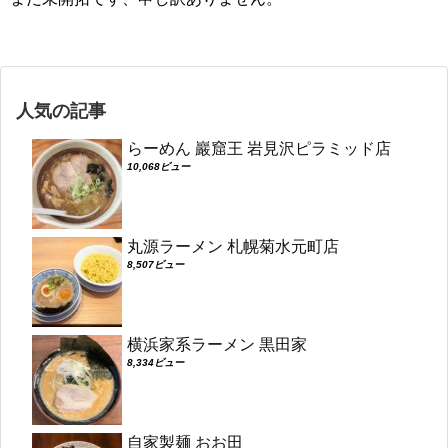
人気の記事
らーめん 巖窟王 岩見沢ピラミッド店
10,068ビュー
丸源ラーメン 札幌菊水元町店
8,507ビュー
横浜家系ラーメン 黒田家
8,334ビュー
自家製麺 おお田