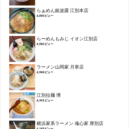
らぁめん銀波露 江別本店
4,850ビュー
らーめんもみじ イオン江別店
4,582ビュー
ラーメン山岡家 月寒店
4,566ビュー
江別拉麺 博
4,301ビュー
横浜家系ラーメン 魂心家 厚別店
4,165ビュー