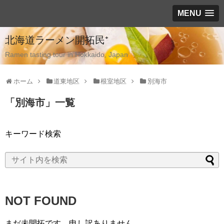
MENU
北海道ラーメン開拓民⁺
Ramen tasting tour in Hokkaido, Japan
ホーム
道東地区
根室地区
別海市
「
別海市
」
一覧
キーワード検索
NOT FOUND
まだ未開拓です、申し訳ありません。