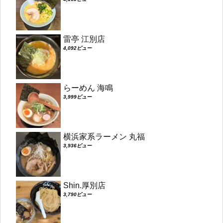
雷亭 江別店
4,092ビュー
らーめん 海鳴
3,999ビュー
横浜家系ラーメン 丸福
3,936ビュー
Shin.厚別店
3,790ビュー