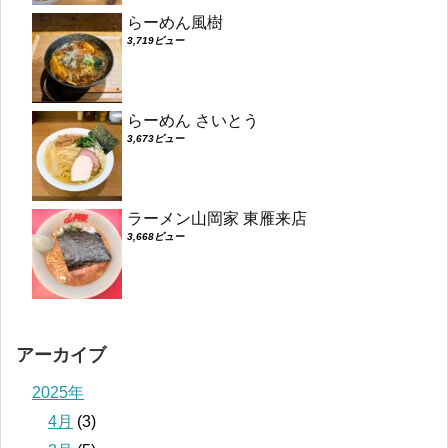
らーめん風樹
3,719ビュー
らーめん さいとう
3,673ビュー
ラーメン山岡家 東雁来店
3,668ビュー
アーカイブ
2025年
4月
(3)