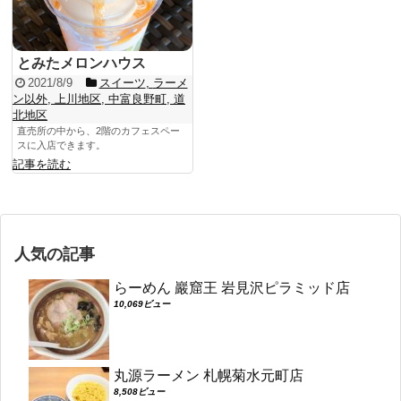
とみたメロンハウス
2021/8/9
スイーツ
,
ラーメ
ン以外
,
上川地区
,
中富良野町
,
道
北地区
直売所の中から、2階のカフェスペー
スに入店できます。
記事を読む
人気の記事
らーめん 巖窟王 岩見沢ピラミッド店
10,069ビュー
丸源ラーメン 札幌菊水元町店
8,508ビュー