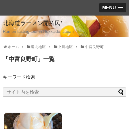
MENU
北海道ラーメン開拓民⁺
Ramen tasting tour in Hokkaido, Japan
ホーム
道北地区
上川地区
中富良野町
「
中富良野町
」
一覧
キーワード検索