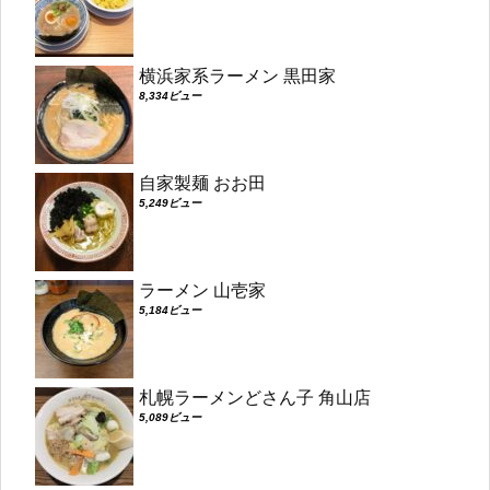
横浜家系ラーメン 黒田家
8,334ビュー
自家製麺 おお田
5,249ビュー
ラーメン 山壱家
5,184ビュー
札幌ラーメンどさん子 角山店
5,089ビュー