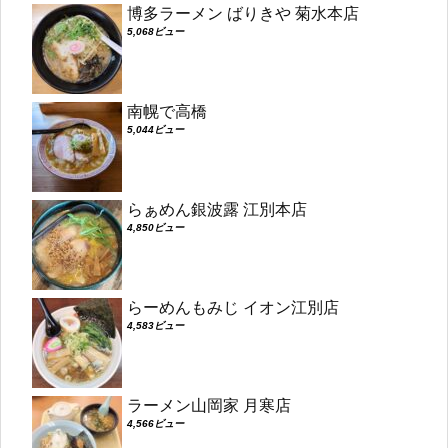
博多ラーメン ばりきや 菊水本店
5,068ビュー
南幌で高橋
5,044ビュー
らぁめん銀波露 江別本店
4,850ビュー
らーめんもみじ イオン江別店
4,583ビュー
ラーメン山岡家 月寒店
4,566ビュー