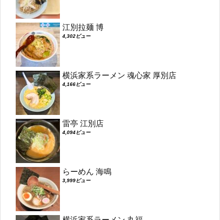
江別拉麺 博
4,302ビュー
横浜家系ラーメン 魂心家 厚別店
4,166ビュー
雷亭 江別店
4,094ビュー
らーめん 海鳴
3,999ビュー
横浜家系ラーメン 丸福