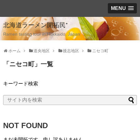
MENU
北海道ラーメン開拓民⁺
Ramen tasting tour in Hokkaido, Japan
ホーム
道央地区
後志地区
ニセコ町
「
ニセコ町
」
一覧
キーワード検索
NOT FOUND
まだ未開拓です、申し訳ありません。