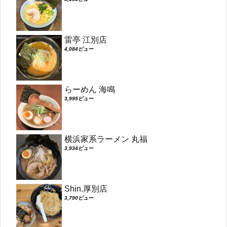
雷亭 江別店
4,084ビュー
らーめん 海鳴
3,995ビュー
横浜家系ラーメン 丸福
3,934ビュー
Shin.厚別店
3,790ビュー