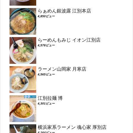
らぁめん銀波露 江別本店
4,850ビュー
らーめんもみじ イオン江別店
4,578ビュー
ラーメン山岡家 月寒店
4,565ビュー
江別拉麺 博
4,301ビュー
横浜家系ラーメン 魂心家 厚別店
4,164ビュー