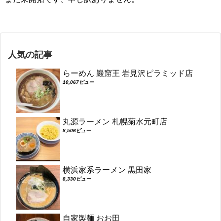
人気の記事
らーめん 巖窟王 岩見沢ピラミッド店
10,067ビュー
丸源ラーメン 札幌菊水元町店
8,506ビュー
横浜家系ラーメン 黒田家
8,330ビュー
自家製麺 おお田