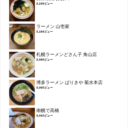
5,249ビュー
ラーメン 山壱家
5,184ビュー
札幌ラーメンどさん子 角山店
5,089ビュー
博多ラーメン ばりきや 菊水本店
5,065ビュー
南幌で高橋
5,043ビュー