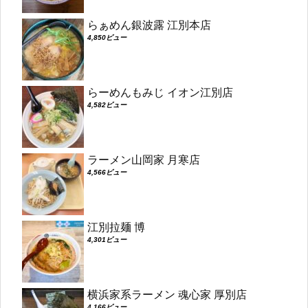
らぁめん銀波露 江別本店
4,850ビュー
らーめんもみじ イオン江別店
4,582ビュー
ラーメン山岡家 月寒店
4,566ビュー
江別拉麺 博
4,301ビュー
横浜家系ラーメン 魂心家 厚別店
4,166ビュー