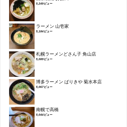
5,249ビュー
ラーメン 山壱家
5,184ビュー
札幌ラーメンどさん子 角山店
5,089ビュー
博多ラーメン ばりきや 菊水本店
5,067ビュー
南幌で高橋
5,044ビュー