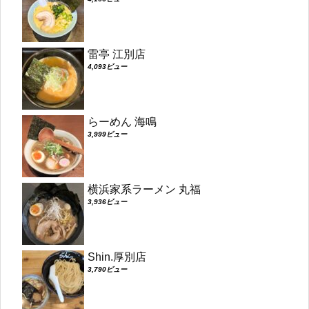
雷亭 江別店
4,093ビュー
らーめん 海鳴
3,999ビュー
横浜家系ラーメン 丸福
3,936ビュー
Shin.厚別店
3,790ビュー