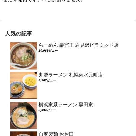
人気の記事
らーめん 巖窟王 岩見沢ピラミッド店
10,069ビュー
丸源ラーメン 札幌菊水元町店
8,507ビュー
横浜家系ラーメン 黒田家
8,334ビュー
自家製麺 おお田