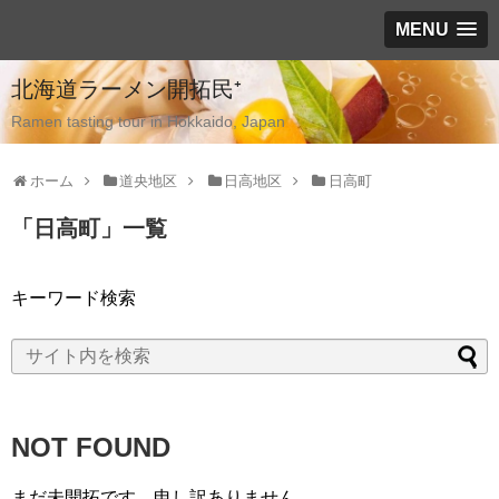
MENU
北海道ラーメン開拓民⁺
Ramen tasting tour in Hokkaido, Japan
ホーム
道央地区
日高地区
日高町
「
日高町
」
一覧
キーワード検索
NOT FOUND
まだ未開拓です、申し訳ありません。