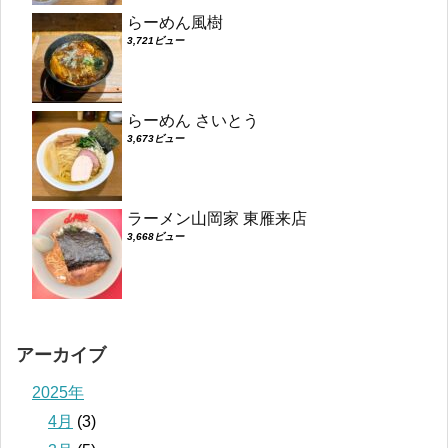
らーめん風樹
3,721ビュー
らーめん さいとう
3,673ビュー
ラーメン山岡家 東雁来店
3,668ビュー
アーカイブ
2025年
4月
(3)