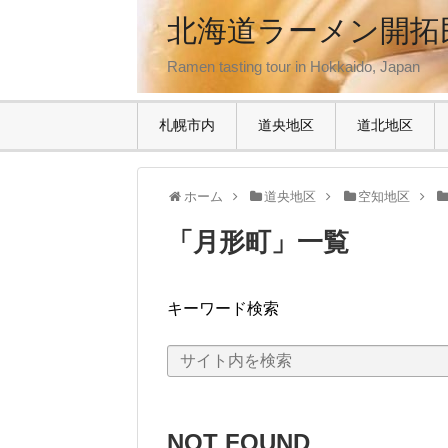
北海道ラーメン開拓
Ramen tasting tour in Hokkaido, Japan
札幌市内
道央地区
道北地区
ホーム
道央地区
空知地区
「
月形町
」
一覧
キーワード検索
NOT FOUND