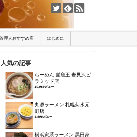
管理人おすすめ店
はじめに
人気の記事
らーめん 巖窟王 岩見沢ピ
ラミッド店
10,069ビュー
丸源ラーメン 札幌菊水元
町店
8,508ビュー
横浜家系ラーメン 黒田家