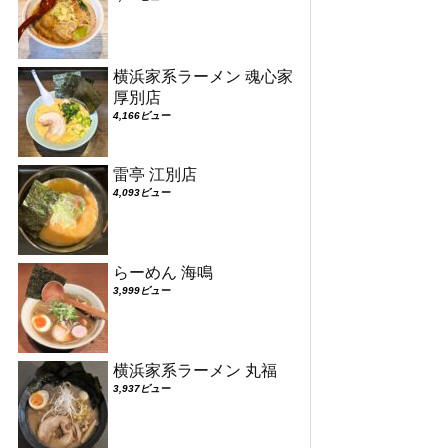
横浜家系ラーメン 魂心家
厚別店
4,166ビュー
雷亭 江別店
4,093ビュー
らーめん 海鳴
3,999ビュー
横浜家系ラーメン 丸福
3,937ビュー