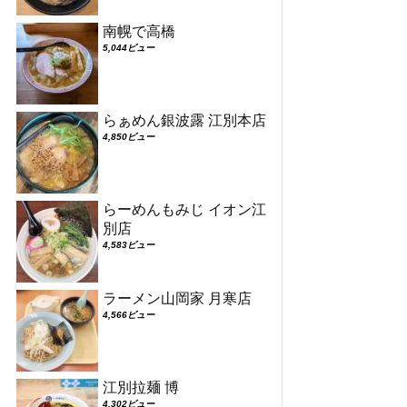
南幌で高橋
5,044ビュー
らぁめん銀波露 江別本店
4,850ビュー
らーめんもみじ イオン江
別店
4,583ビュー
ラーメン山岡家 月寒店
4,566ビュー
江別拉麺 博
4,302ビュー