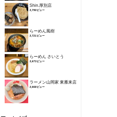
Shin.厚別店
3,790ビュー
らーめん風樹
3,721ビュー
らーめん さいとう
3,673ビュー
ラーメン山岡家 東雁来店
3,668ビュー