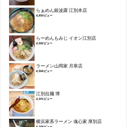
らぁめん銀波露 江別本店
4,850ビュー
らーめんもみじ イオン江別店
4,582ビュー
ラーメン山岡家 月寒店
4,566ビュー
江別拉麺 博
4,301ビュー
横浜家系ラーメン 魂心家 厚別店
4,166ビュー