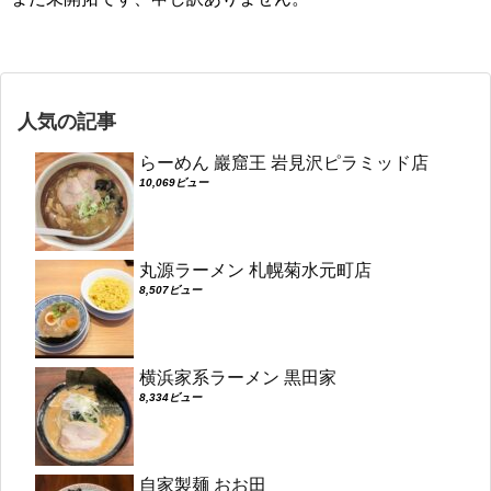
人気の記事
らーめん 巖窟王 岩見沢ピラミッド店
10,069ビュー
丸源ラーメン 札幌菊水元町店
8,507ビュー
横浜家系ラーメン 黒田家
8,334ビュー
自家製麺 おお田