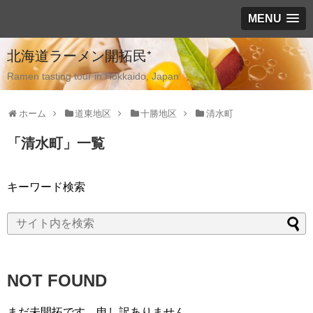
MENU
北海道ラーメン開拓民⁺
Ramen tasting tour in Hokkaido, Japan
ホーム
道東地区
十勝地区
清水町
「
清水町
」
一覧
キーワード検索
NOT FOUND
まだ未開拓です、申し訳ありません。