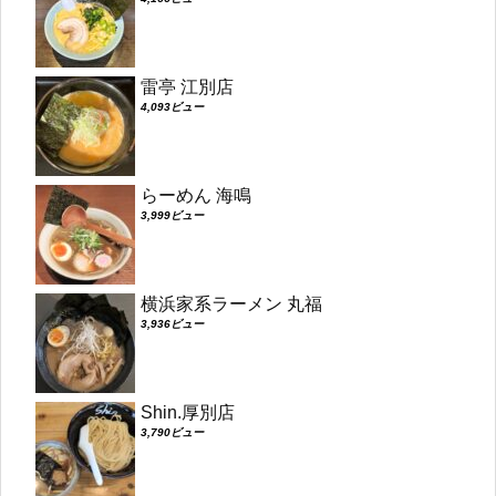
雷亭 江別店
4,093ビュー
らーめん 海鳴
3,999ビュー
横浜家系ラーメン 丸福
3,936ビュー
Shin.厚別店
3,790ビュー