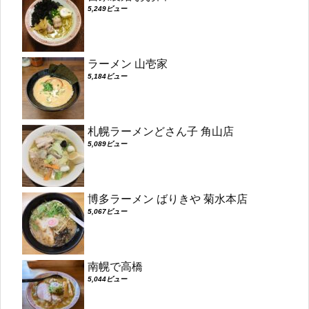
5,249ビュー
ラーメン 山壱家
5,184ビュー
札幌ラーメンどさん子 角山店
5,089ビュー
博多ラーメン ばりきや 菊水本店
5,067ビュー
南幌で高橋
5,044ビュー