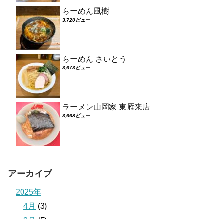
らーめん風樹
3,720ビュー
らーめん さいとう
3,673ビュー
ラーメン山岡家 東雁来店
3,668ビュー
アーカイブ
2025年
4月
(3)