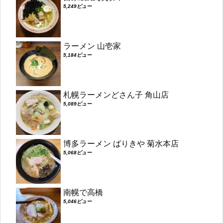
5,249ビュー
ラーメン 山壱家
5,184ビュー
札幌ラーメンどさん子 角山店
5,089ビュー
博多ラーメン ばりきや 菊水本店
5,068ビュー
南幌で高橋
5,046ビュー