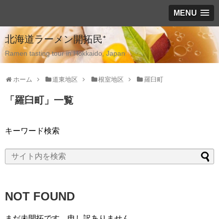
MENU
北海道ラーメン開拓民⁺
Ramen tasting tour in Hokkaido, Japan
ホーム
道東地区
根室地区
羅臼町
「
羅臼町
」
一覧
キーワード検索
NOT FOUND
まだ未開拓です、申し訳ありません。