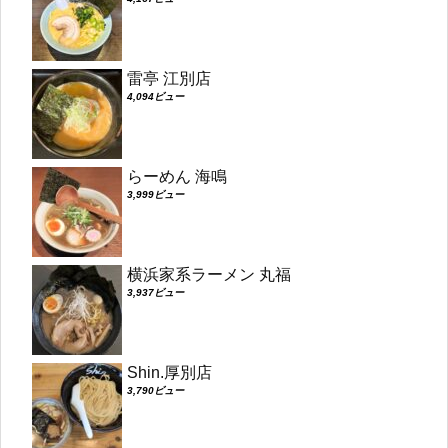
雷亭 江別店
4,094ビュー
らーめん 海鳴
3,999ビュー
横浜家系ラーメン 丸福
3,937ビュー
Shin.厚別店
3,790ビュー