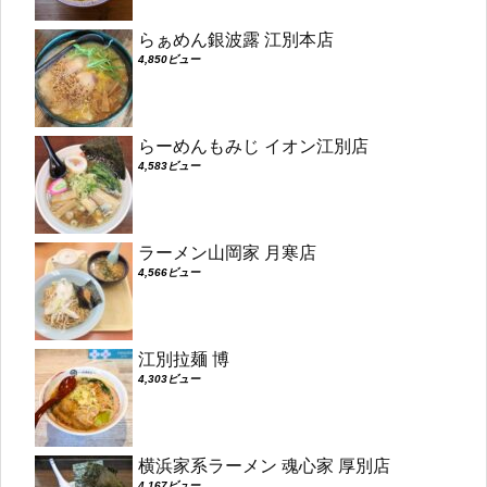
らぁめん銀波露 江別本店
4,850ビュー
らーめんもみじ イオン江別店
4,583ビュー
ラーメン山岡家 月寒店
4,566ビュー
江別拉麺 博
4,303ビュー
横浜家系ラーメン 魂心家 厚別店
4,167ビュー