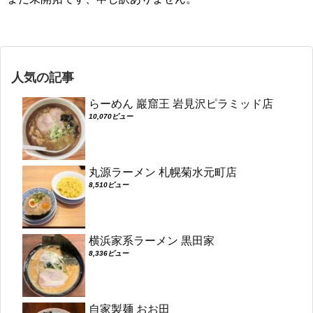
人気の記事
らーめん 巖窟王 岩見沢ピラミッド店
10,070ビュー
丸源ラーメン 札幌菊水元町店
8,510ビュー
横浜家系ラーメン 黒田家
8,336ビュー
自家製麺 おお田