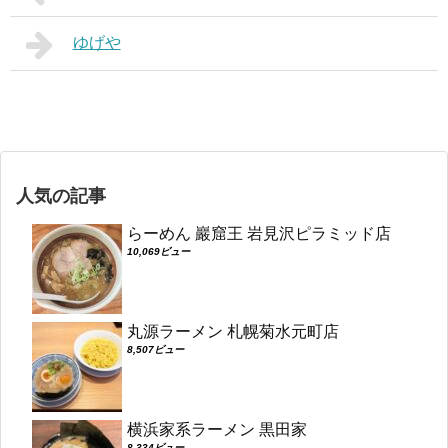
ゆげや
人気の記事
らーめん 巖窟王 岩見沢ピラミッド店
10,069ビュー
丸源ラーメン 札幌菊水元町店
8,507ビュー
横浜家系ラーメン 黒田家
8,334ビュー