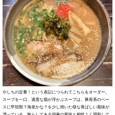
やしちの定番！という表記につられてこちらをオーダー。
スープを一口、適度な脂が浮かぶスープは、豚骨系のベー
スに甲殻類？海老かな？を少し焼いた様な香ばしい風味が
漂っている。散らしてある胡麻の風味と相性よく調和して