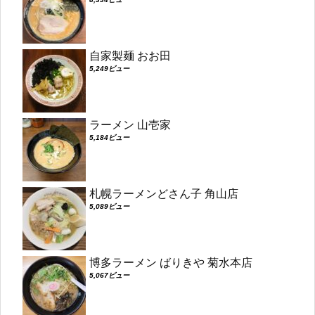
自家製麺 おお田
5,249ビュー
ラーメン 山壱家
5,184ビュー
札幌ラーメンどさん子 角山店
5,089ビュー
博多ラーメン ばりきや 菊水本店
5,067ビュー