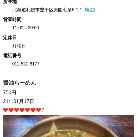
所在地
北海道札幌市豊平区美園七条6-1-1
[地図]
営業時間
11:00～20:00
定休日
月曜日
電話番号
011-831-8177
醤油らーめん
750円
21年01月17日
7