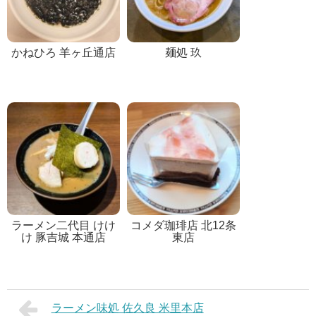
かねひろ 羊ヶ丘通店
麺処 玖
ラーメン二代目 けけ
コメダ珈琲店 北12条
け 豚吉城 本通店
東店
ラーメン味処 佐久良 米里本店