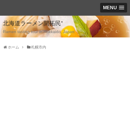
MENU
北海道ラーメン開拓民⁺
Ramen tasting tour in Hokkaido, Japan
ホーム
札幌市内