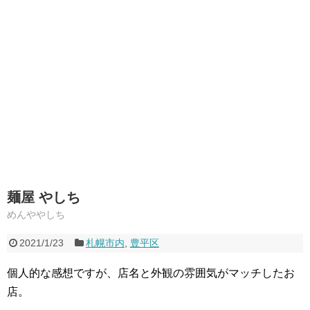
麺屋 やしち
めんややしち
2021/1/23
札幌市内
,
豊平区
個人的な感想ですが、店名と外観の雰囲気がマッチしたお
店。