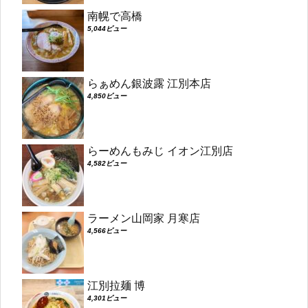
南幌で高橋
5,044ビュー
らぁめん銀波露 江別本店
4,850ビュー
らーめんもみじ イオン江別店
4,582ビュー
ラーメン山岡家 月寒店
4,566ビュー
江別拉麺 博
4,301ビュー