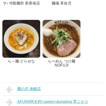
サバ6製麺所 美香保店
麺魂 革命児
ら～麺 どらせな
らーめん つけ麺
NOFUJI
鷹の爪 南郷店
AFURI(阿夫利) ramen+dumpling 雪ニセコ