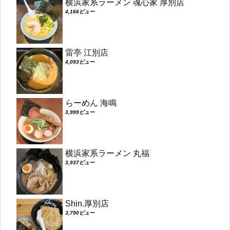
横浜家系ラーメン 魂心家 厚別店
4,166ビュー
雷亭 江別店
4,093ビュー
らーめん 海鳴
3,999ビュー
横浜家系ラーメン 丸福
3,937ビュー
Shin.厚別店
3,790ビュー