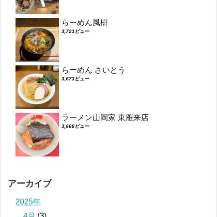
らーめん風樹
3,721ビュー
らーめん さいとう
3,673ビュー
ラーメン山岡家 東雁来店
3,668ビュー
アーカイブ
2025年
4月
(3)