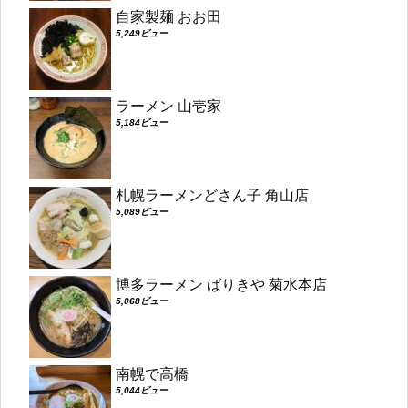
自家製麺 おお田
5,249ビュー
ラーメン 山壱家
5,184ビュー
札幌ラーメンどさん子 角山店
5,089ビュー
博多ラーメン ばりきや 菊水本店
5,068ビュー
南幌で高橋
5,044ビュー