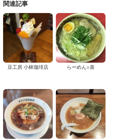
関連記事
豆工房 小林珈琲店
らーめん○喜