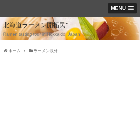
MENU
北海道ラーメン開拓民⁺
Ramen tasting tour in Hokkaido, Japan
ホーム
ラーメン以外