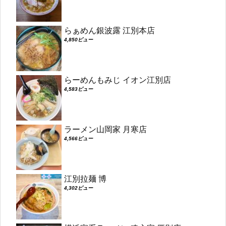
らぁめん銀波露 江別本店
4,850ビュー
らーめんもみじ イオン江別店
4,583ビュー
ラーメン山岡家 月寒店
4,566ビュー
江別拉麺 博
4,302ビュー