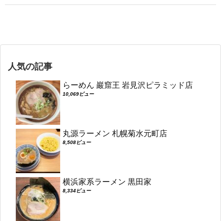
人気の記事
らーめん 巖窟王 岩見沢ピラミッド店
10,069ビュー
丸源ラーメン 札幌菊水元町店
8,508ビュー
横浜家系ラーメン 黒田家
8,334ビュー