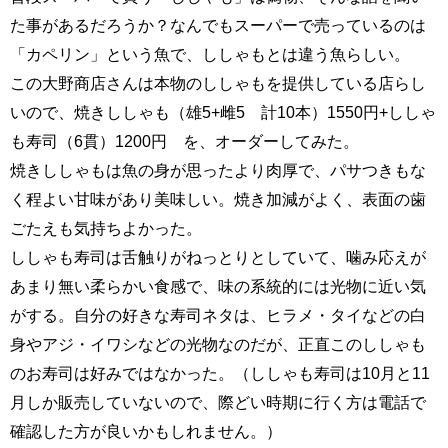
た事があるだろうか？なんでもスーパーで売っているのは
「カペリン」という魚で、ししゃもとは違う魚らしい。
この大野商店さんは本物のししゃもを提供している店らし
いので、焼きししゃも（雄5+雌5 計10本）1550円+ししゃ
も寿司（6貫）1200円 を、オーダーしてみた。
焼きししゃもは魚の身が思ったより肉厚で、パサつきもな
く程よい甘味があり美味しい。焼き加減がよく、表面の歯
ごたえも気持ちよかった。
ししゃも寿司は舌触りがねっとりとしていて、噛み応えが
あまり無い柔らかい食感で、味の系統的には光物に近い気
がする。自分の好きな寿司ネタは、ヒラメ・タイなどの白
身やアジ・イワシなどの光物なのだが、正直このししゃも
のお寿司は好みではなかった。（ししゃも寿司は10月と11
月しか販売していないので、際どい時期に行く方は電話で
確認した方が良いかもしれません。）