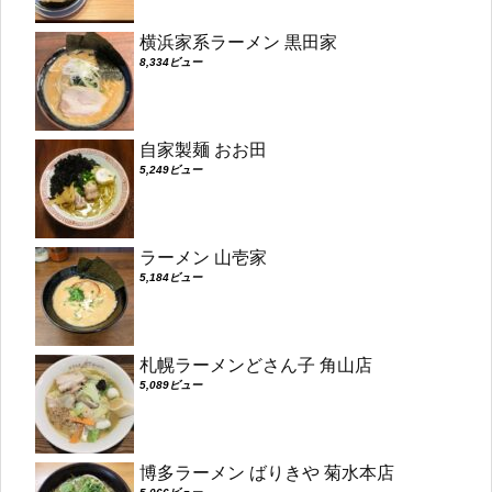
横浜家系ラーメン 黒田家
8,334ビュー
自家製麺 おお田
5,249ビュー
ラーメン 山壱家
5,184ビュー
札幌ラーメンどさん子 角山店
5,089ビュー
博多ラーメン ばりきや 菊水本店