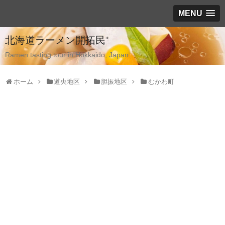
MENU
北海道ラーメン開拓民⁺
Ramen tasting tour in Hokkaido, Japan
ホーム
道央地区
胆振地区
むかわ町