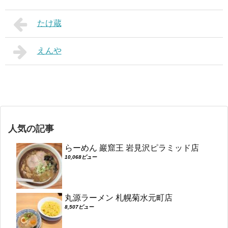
たけ蔵
えんや
人気の記事
らーめん 巖窟王 岩見沢ピラミッド店
10,068ビュー
丸源ラーメン 札幌菊水元町店
8,507ビュー