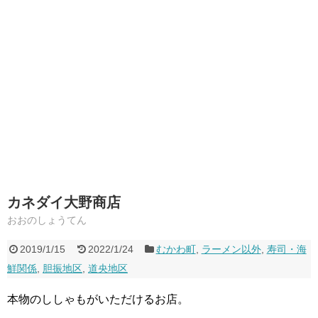
カネダイ大野商店
おおのしょうてん
2019/1/15
2022/1/24
むかわ町
,
ラーメン以外
,
寿司・海
鮮関係
,
胆振地区
,
道央地区
本物のししゃもがいただけるお店。