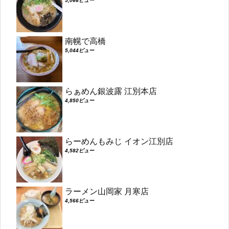
5,066ビュー
南幌で高橋
5,044ビュー
らぁめん銀波露 江別本店
4,850ビュー
らーめんもみじ イオン江別店
4,582ビュー
ラーメン山岡家 月寒店
4,566ビュー