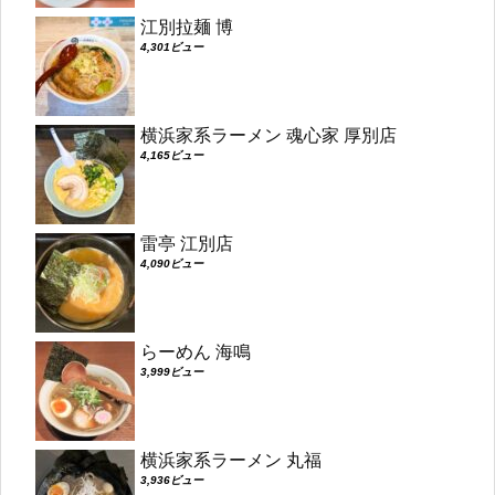
江別拉麺 博
4,301ビュー
横浜家系ラーメン 魂心家 厚別店
4,165ビュー
雷亭 江別店
4,090ビュー
らーめん 海鳴
3,999ビュー
横浜家系ラーメン 丸福
3,936ビュー