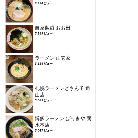
8,334ビュー
自家製麺 おお田
5,249ビュー
ラーメン 山壱家
5,184ビュー
札幌ラーメンどさん子 角
山店
5,089ビュー
博多ラーメン ばりきや 菊
水本店
5,067ビュー