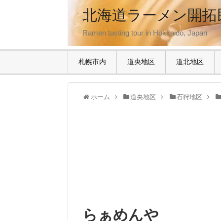
北海道ラーメン開拓
Ramen tasting tour in Hokkaido, Japan
札幌市内
道央地区
道北地区
ホーム
道央地区
石狩地区
らぁめんや