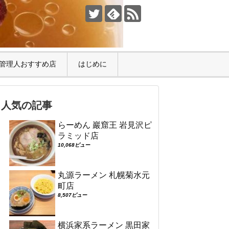
管理人おすすめ店
はじめに
人気の記事
らーめん 巖窟王 岩見沢ピ
ラミッド店
10,068ビュー
丸源ラーメン 札幌菊水元
町店
8,507ビュー
横浜家系ラーメン 黒田家