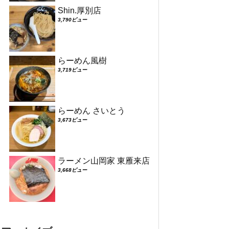
Shin.厚別店
3,790ビュー
らーめん風樹
3,719ビュー
らーめん さいとう
3,673ビュー
ラーメン山岡家 東雁来店
3,668ビュー