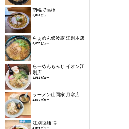
南幌で高橋
5,044ビュー
らぁめん銀波露 江別本店
4,850ビュー
らーめんもみじ イオン江
別店
4,582ビュー
ラーメン山岡家 月寒店
4,566ビュー
江別拉麺 博
4,301ビュー