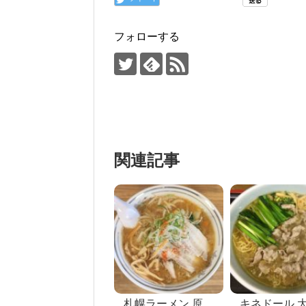
フォローする
関連記事
札幌ラーメン 原ゝ
キネドール 