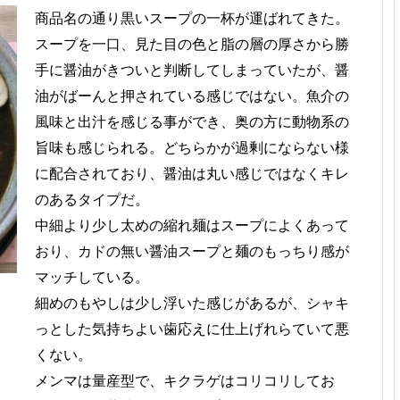
商品名の通り黒いスープの一杯が運ばれてきた。
スープを一口、見た目の色と脂の層の厚さから勝
手に醤油がきついと判断してしまっていたが、醤
油がばーんと押されている感じではない。魚介の
風味と出汁を感じる事ができ、奥の方に動物系の
旨味も感じられる。どちらかが過剰にならない様
に配合されており、醤油は丸い感じではなくキレ
のあるタイプだ。
中細より少し太めの縮れ麺はスープによくあって
おり、カドの無い醤油スープと麺のもっちり感が
マッチしている。
細めのもやしは少し浮いた感じがあるが、シャキ
っとした気持ちよい歯応えに仕上げれらていて悪
くない。
メンマは量産型で、キクラゲはコリコリしてお