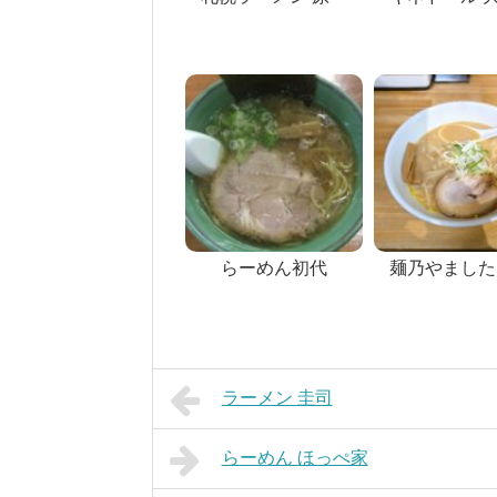
らーめん初代
麺乃やました
ラーメン 圭司
らーめん ほっぺ家