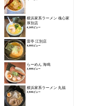
横浜家系ラーメン 魂心家
厚別店
4,165ビュー
雷亭 江別店
4,093ビュー
らーめん 海鳴
3,999ビュー
横浜家系ラーメン 丸福
3,936ビュー