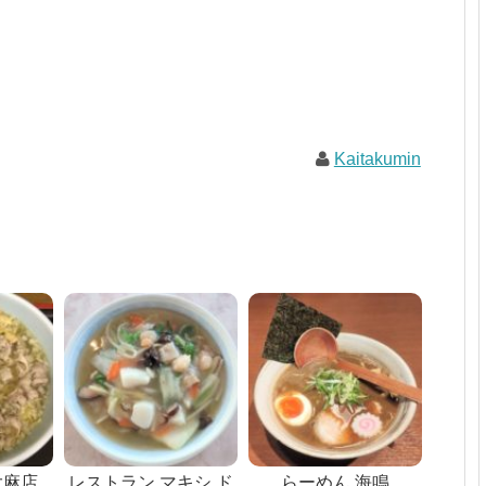
Kaitakumin
大麻店
レストラン マキシ ド
らーめん 海鳴