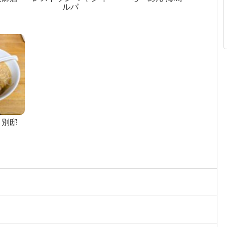
ルパ
 別邸