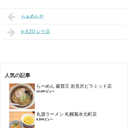
らぁめんや
in EZO レラ店
人気の記事
らーめん 巖窟王 岩見沢ピラミッド店
10,067ビュー
丸源ラーメン 札幌菊水元町店
8,504ビュー