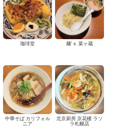
珈琲堂
麺’ｓ 菜ヶ蔵
中華そば カリフォル
北京厨房 京花楼 ラソ
ニア
ラ札幌店