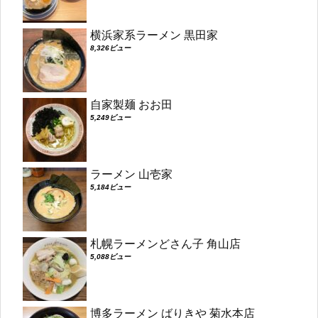
横浜家系ラーメン 黒田家
8,326ビュー
自家製麺 おお田
5,249ビュー
ラーメン 山壱家
5,184ビュー
札幌ラーメンどさん子 角山店
5,088ビュー
博多ラーメン ばりきや 菊水本店