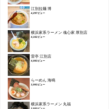
江別拉麺 博
4,297ビュー
横浜家系ラーメン 魂心家 厚別店
4,162ビュー
雷亭 江別店
4,083ビュー
らーめん 海鳴
3,993ビュー
横浜家系ラーメン 丸福
3,933ビュー