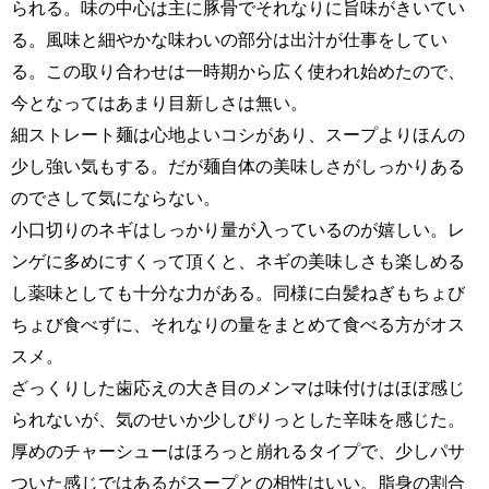
られる。味の中心は主に豚骨でそれなりに旨味がきいてい
る。風味と細やかな味わいの部分は出汁が仕事をしてい
る。この取り合わせは一時期から広く使われ始めたので、
今となってはあまり目新しさは無い。
細ストレート麺は心地よいコシがあり、スープよりほんの
少し強い気もする。だが麺自体の美味しさがしっかりある
のでさして気にならない。
小口切りのネギはしっかり量が入っているのが嬉しい。レ
ンゲに多めにすくって頂くと、ネギの美味しさも楽しめる
し薬味としても十分な力がある。同様に白髪ねぎもちょび
ちょび食べずに、それなりの量をまとめて食べる方がオス
スメ。
ざっくりした歯応えの大き目のメンマは味付けはほぼ感じ
られないが、気のせいか少しぴりっとした辛味を感じた。
厚めのチャーシューはほろっと崩れるタイプで、少しパサ
ついた感じではあるがスープとの相性はいい。脂身の割合