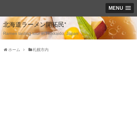
MENU
北海道ラーメン開拓民⁺
Ramen tasting tour in Hokkaido, Japan
ホーム
札幌市内