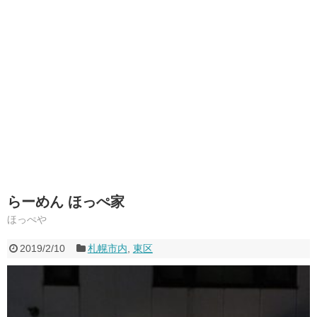
らーめん ほっぺ家
ほっぺや
2019/2/10
札幌市内
,
東区