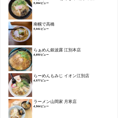
5,064ビュー
南幌で高橋
5,041ビュー
らぁめん銀波露 江別本店
4,850ビュー
らーめんもみじ イオン江別店
4,577ビュー
ラーメン山岡家 月寒店
4,564ビュー