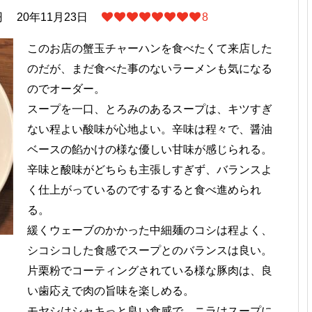
円
20年11月23日
8
このお店の蟹玉チャーハンを食べたくて来店した
のだが、まだ食べた事のないラーメンも気になる
のでオーダー。
スープを一口、とろみのあるスープは、キツすぎ
ない程よい酸味が心地よい。辛味は程々で、醤油
ベースの餡かけの様な優しい甘味が感じられる。
辛味と酸味がどちらも主張しすぎず、バランスよ
く仕上がっているのでするすると食べ進められ
る。
緩くウェーブのかかった中細麺のコシは程よく、
シコシコした食感でスープとのバランスは良い。
片栗粉でコーティングされている様な豚肉は、良
い歯応えで肉の旨味を楽しめる。
モヤシはシャキっと良い食感で、ニラはスープに