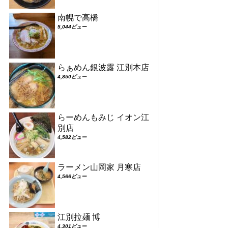
南幌で高橋
5,044ビュー
らぁめん銀波露 江別本店
4,850ビュー
らーめんもみじ イオン江
別店
4,582ビュー
ラーメン山岡家 月寒店
4,566ビュー
江別拉麺 博
4,301ビュー