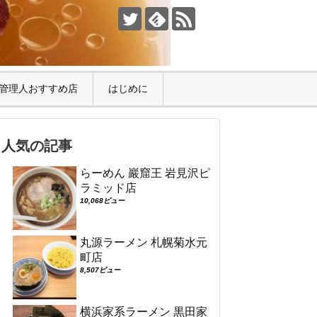
管理人おすすめ店
はじめに
人気の記事
らーめん 巖窟王 岩見沢ピ
ラミッド店
10,068ビュー
丸源ラーメン 札幌菊水元
町店
8,507ビュー
横浜家系ラーメン 黒田家