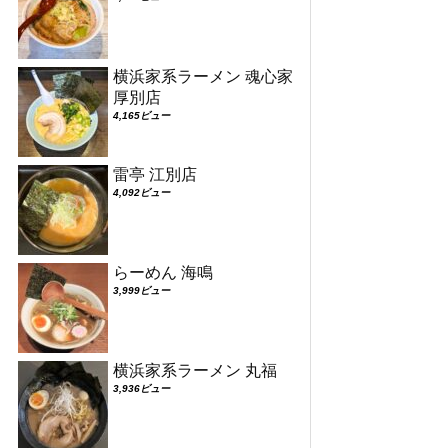
横浜家系ラーメン 魂心家
厚別店
4,165ビュー
雷亭 江別店
4,092ビュー
らーめん 海鳴
3,999ビュー
横浜家系ラーメン 丸福
3,936ビュー