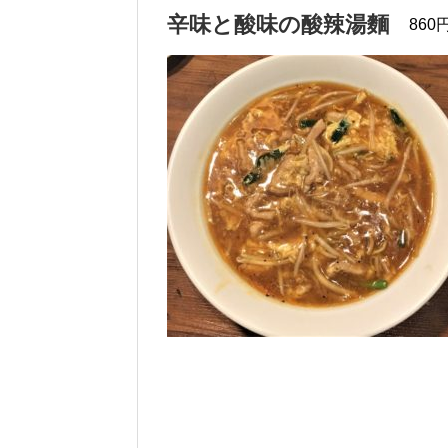
辛味と酸味の酸辣湯麵
860