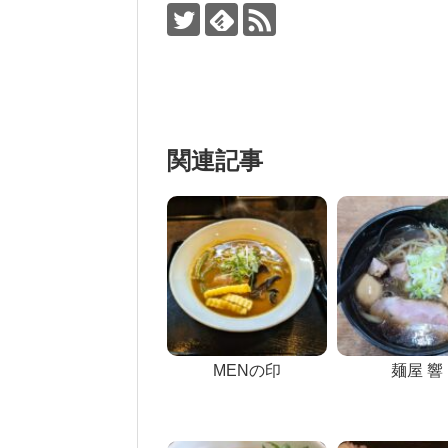
関連記事
MENの印
麺屋 響