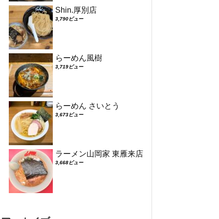
Shin.厚別店
3,790ビュー
らーめん風樹
3,719ビュー
らーめん さいとう
3,673ビュー
ラーメン山岡家 東雁来店
3,668ビュー