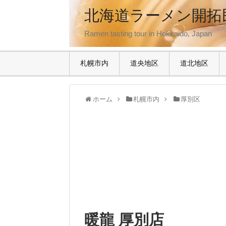
北海道ラーメン開拓
Ramen tasting tour in Hokkaido, Japan
札幌市内
道央地区
道北地区
ホーム
札幌市内
厚別区
暖龍 厚別店