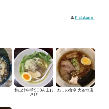
Kaitakumin
和出汁中華SOBA 山わ
わしの食卓 大谷地店
さび