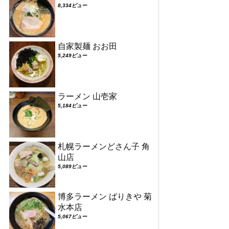
8,334ビュー
自家製麺 おお田
5,249ビュー
ラーメン 山壱家
5,184ビュー
札幌ラーメンどさん子 角
山店
5,089ビュー
博多ラーメン ばりきや 菊
水本店
5,067ビュー