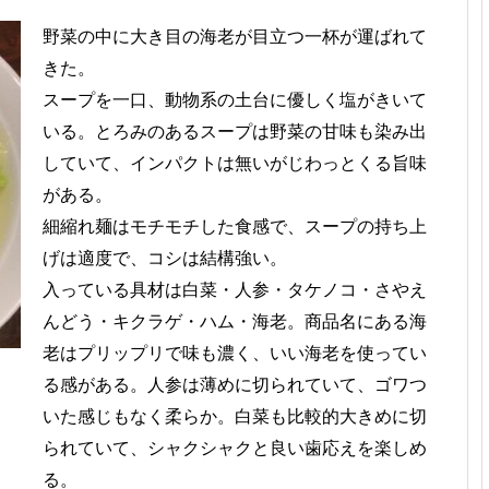
野菜の中に大き目の海老が目立つ一杯が運ばれて
きた。
スープを一口、動物系の土台に優しく塩がきいて
いる。とろみのあるスープは野菜の甘味も染み出
していて、インパクトは無いがじわっとくる旨味
がある。
細縮れ麺はモチモチした食感で、スープの持ち上
げは適度で、コシは結構強い。
入っている具材は白菜・人参・タケノコ・さやえ
んどう・キクラゲ・ハム・海老。商品名にある海
老はプリップリで味も濃く、いい海老を使ってい
る感がある。人参は薄めに切られていて、ゴワつ
いた感じもなく柔らか。白菜も比較的大きめに切
られていて、シャクシャクと良い歯応えを楽しめ
る。