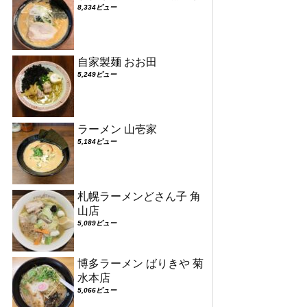
8,334ビュー
自家製麺 おお田
5,249ビュー
ラーメン 山壱家
5,184ビュー
札幌ラーメンどさん子 角
山店
5,089ビュー
博多ラーメン ばりきや 菊
水本店
5,066ビュー