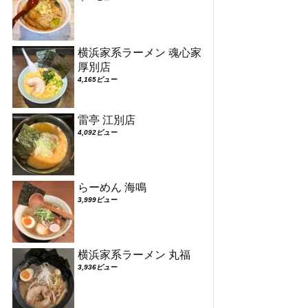
横浜家系ラーメン 魂心家
厚別店
4,165ビュー
雷亭 江別店
4,092ビュー
らーめん 海鳴
3,999ビュー
横浜家系ラーメン 丸福
3,936ビュー