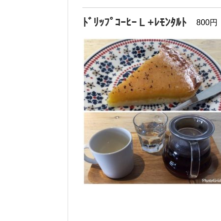
ﾄﾞﾘｯﾌﾟｺｰﾋｰＬ+ﾚﾓﾝﾀﾙﾄ
800円