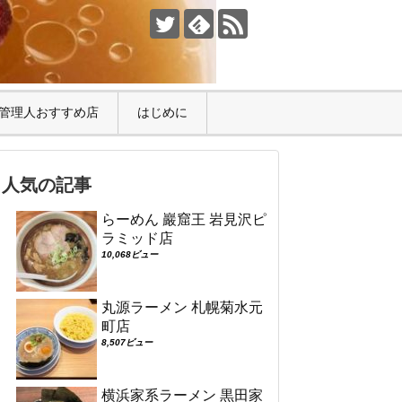
管理人おすすめ店
はじめに
人気の記事
らーめん 巖窟王 岩見沢ピ
ラミッド店
10,068ビュー
丸源ラーメン 札幌菊水元
町店
8,507ビュー
横浜家系ラーメン 黒田家