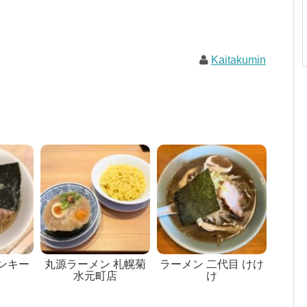
Kaitakumin
ンキー
丸源ラーメン 札幌菊
ラーメン 二代目 けけ
水元町店
け