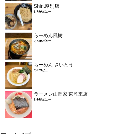
Shin.厚別店
3,790ビュー
らーめん風樹
3,719ビュー
らーめん さいとう
3,673ビュー
ラーメン山岡家 東雁来店
3,668ビュー