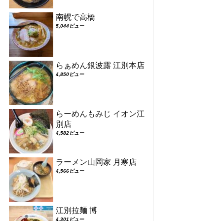
南幌で高橋
5,044ビュー
らぁめん銀波露 江別本店
4,850ビュー
らーめんもみじ イオン江
別店
4,582ビュー
ラーメン山岡家 月寒店
4,566ビュー
江別拉麺 博
4,301ビュー