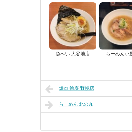
魚べい 大谷地店
らーめん小屋
焼肉 徳寿 野幌店
らーめん 北の丸