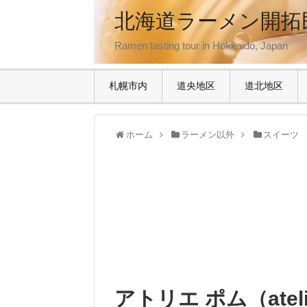
北海道ラーメン開拓
Ramen tasting tour in Hokkaido, Japan
札幌市内
道央地区
道北地区
ホーム
ラーメン以外
スイーツ
アトリエ ポム（ateli