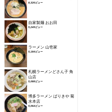
8,326ビュー
自家製麺 おお田
5,249ビュー
ラーメン 山壱家
5,184ビュー
札幌ラーメンどさん子 角
山店
5,088ビュー
博多ラーメン ばりきや 菊
水本店
5,064ビュー