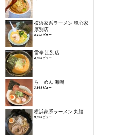
横浜家系ラーメン 魂心家
厚別店
4,162ビュー
雷亭 江別店
4,083ビュー
らーめん 海鳴
3,993ビュー
横浜家系ラーメン 丸福
3,933ビュー