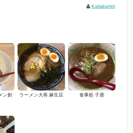
Kaitakumin
メン創
ラーメン大将 麻生店
食事処 子鹿