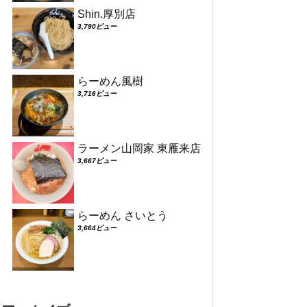
Shin.厚別店
3,790ビュー
らーめん風樹
3,716ビュー
ラーメン山岡家 東雁来店
3,667ビュー
らーめん さいとう
3,664ビュー