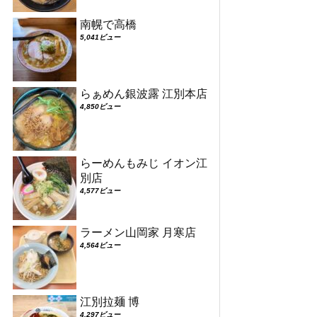
南幌で高橋
5,041ビュー
らぁめん銀波露 江別本店
4,850ビュー
らーめんもみじ イオン江
別店
4,577ビュー
ラーメン山岡家 月寒店
4,564ビュー
江別拉麺 博
4,297ビュー