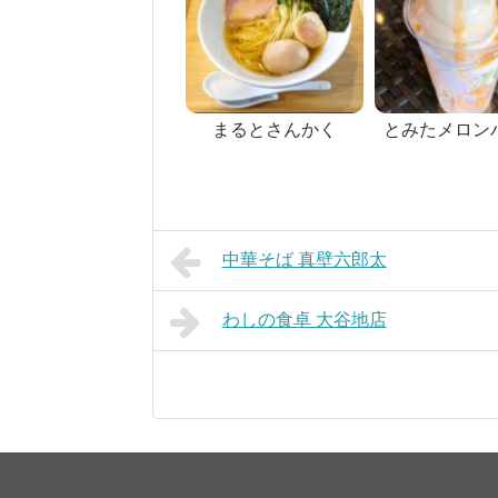
まるとさんかく
とみたメロン
中華そば 真壁六郎太
わしの食卓 大谷地店