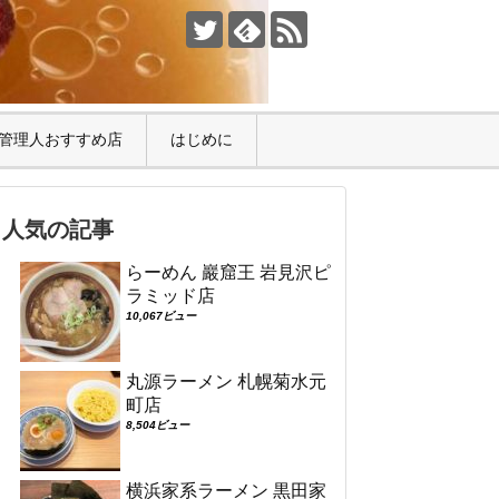
管理人おすすめ店
はじめに
人気の記事
らーめん 巖窟王 岩見沢ピ
ラミッド店
10,067ビュー
丸源ラーメン 札幌菊水元
町店
8,504ビュー
横浜家系ラーメン 黒田家