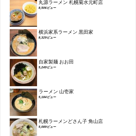
丸源ラーメン 札幌菊水元町店
8,506ビュー
横浜家系ラーメン 黒田家
8,329ビュー
自家製麺 おお田
5,249ビュー
ラーメン 山壱家
5,184ビュー
札幌ラーメンどさん子 角山店
5,089ビュー