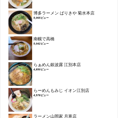
博多ラーメン ばりきや 菊水本店
5,065ビュー
南幌で高橋
5,042ビュー
らぁめん銀波露 江別本店
4,850ビュー
らーめんもみじ イオン江別店
4,578ビュー
ラーメン山岡家 月寒店