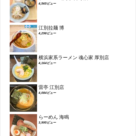
4,565ビュー
江別拉麺 博
4,298ビュー
横浜家系ラーメン 魂心家 厚別店
4,164ビュー
雷亭 江別店
4,084ビュー
らーめん 海鳴
3,995ビュー