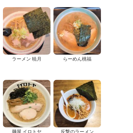
ラーメン 暁月
らーめん桃福
麺屋 イロトヤ
反撃のラーメン