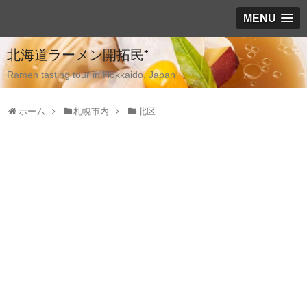
MENU
北海道ラーメン開拓民⁺
Ramen tasting tour in Hokkaido, Japan
ホーム
札幌市内
北区