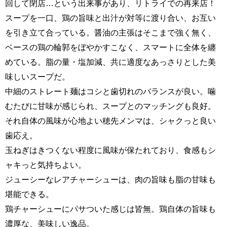
回して閉店…という出来事があり、リトライでの再来店！
スープを一口、鶏の旨味と出汁が対等に渡り合い、お互い
を引き立て合っている。醤油の主張はそこまで強く無く、
ベースの鶏の輪郭をぼやかすこなく、スマートに全体を纏
めている。脂の量・塩加減、共に適度なあっさりとした美
味しいスープだ。
中細のストレート麺はコシと歯切れのバランスが良い。噛
むたびに甘味が感じられ、スープとのマッチングも良好。
それ自体の風味が心地よい穂先メンマは、シャクっと良い
歯応え。
玉ねぎはきつくない程度に風味が保たれており、食感もシ
ャキっと気持ちよい。
ジューシーなレアチャーシューは、肉の旨味も脂の甘味も
堪能できる。
鶏チャーシューにパサついた感じは皆無。鶏自体の旨味も
濃厚な、美味しい逸品。