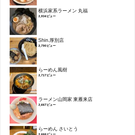
横浜家系ラーメン 丸福
3,934ビュー
Shin.厚別店
3,790ビュー
らーめん風樹
3,717ビュー
ラーメン山岡家 東雁来店
3,667ビュー
らーめん さいとう
3,666ビュー