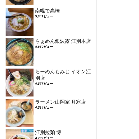
南幌で高橋
5,041ビュー
らぁめん銀波露 江別本店
4,850ビュー
らーめんもみじ イオン江
別店
4,577ビュー
ラーメン山岡家 月寒店
4,564ビュー
江別拉麺 博
4,297ビュー