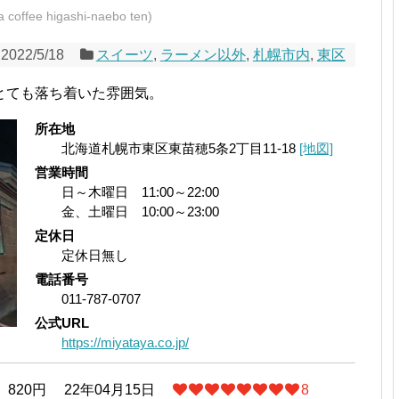
e higashi-naebo ten)
2022/5/18
スイーツ
,
ラーメン以外
,
札幌市内
,
東区
とても落ち着いた雰囲気。
所在地
北海道札幌市東区東苗穂5条2丁目11-18
[地図]
営業時間
日～木曜日 11:00～22:00
金、土曜日 10:00～23:00
定休日
定休日無し
電話番号
011-787-0707
公式URL
https://miyataya.co.jp/
820円
22年04月15日
8