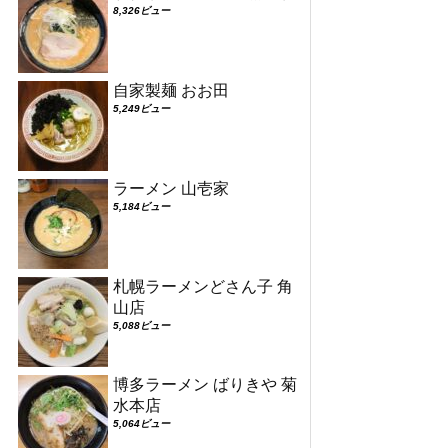
8,326ビュー
自家製麺 おお田
5,249ビュー
ラーメン 山壱家
5,184ビュー
札幌ラーメンどさん子 角
山店
5,088ビュー
博多ラーメン ばりきや 菊
水本店
5,064ビュー