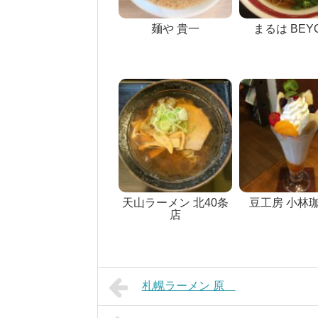
麺や 貴一
まるは BEY
天山ラーメン 北40条
豆工房 小林
店
札幌ラーメン 原ゝ