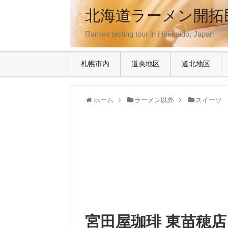
北海道ラーメン開拓
Ramen tasting tour in Hokkaido, Japan
札幌市内
道央地区
道北地区
ホーム
ラーメン以外
スイーツ
宮田屋珈琲 東苗穂店