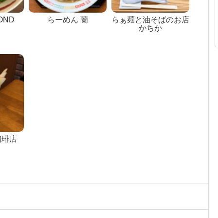
OND
らーめん 蘭
らぁ麺と油そばのお店
かちか
珈琲店