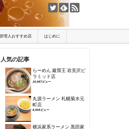
管理人おすすめ店
はじめに
人気の記事
らーめん 巖窟王 岩見沢ピ
ラミッド店
10,067ビュー
丸源ラーメン 札幌菊水元
町店
8,505ビュー
横浜家系ラーメン 黒田家