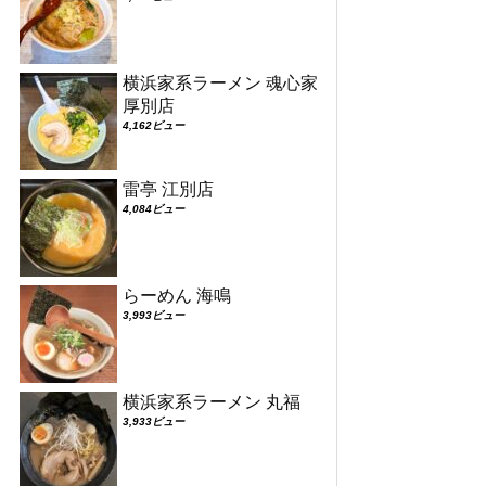
横浜家系ラーメン 魂心家
厚別店
4,162ビュー
雷亭 江別店
4,084ビュー
らーめん 海鳴
3,993ビュー
横浜家系ラーメン 丸福
3,933ビュー