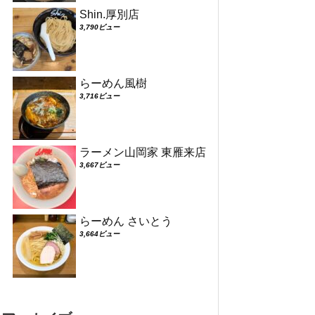
Shin.厚別店
3,790ビュー
らーめん風樹
3,716ビュー
ラーメン山岡家 東雁来店
3,667ビュー
らーめん さいとう
3,664ビュー