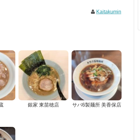
Kaitakumin
蔵
銀家 東苗穂店
サバ6製麺所 美香保店