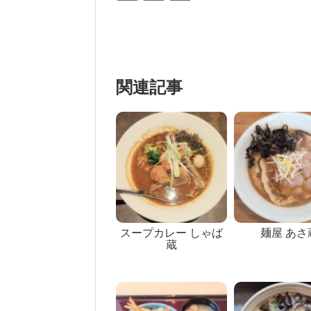
関連記事
スープカレー しゃば
麺屋 あさ
蔵