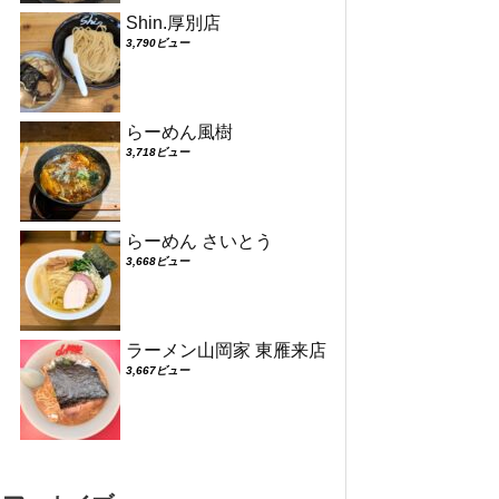
Shin.厚別店
3,790ビュー
らーめん風樹
3,718ビュー
らーめん さいとう
3,668ビュー
ラーメン山岡家 東雁来店
3,667ビュー