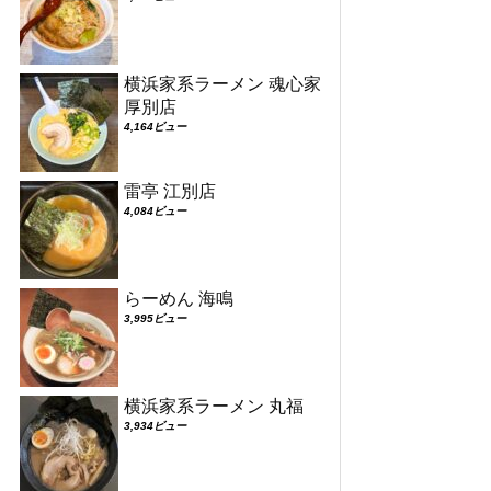
横浜家系ラーメン 魂心家
厚別店
4,164ビュー
雷亭 江別店
4,084ビュー
らーめん 海鳴
3,995ビュー
横浜家系ラーメン 丸福
3,934ビュー