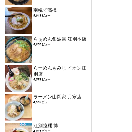
南幌で高橋
5,043ビュー
らぁめん銀波露 江別本店
4,850ビュー
らーめんもみじ イオン江
別店
4,578ビュー
ラーメン山岡家 月寒店
4,565ビュー
江別拉麺 博
4,301ビュー