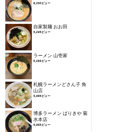
8,330ビュー
自家製麺 おお田
5,249ビュー
ラーメン 山壱家
5,184ビュー
札幌ラーメンどさん子 角
山店
5,089ビュー
博多ラーメン ばりきや 菊
水本店
5,065ビュー