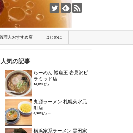
管理人おすすめ店
はじめに
人気の記事
らーめん 巖窟王 岩見沢ピ
ラミッド店
10,067ビュー
丸源ラーメン 札幌菊水元
町店
8,506ビュー
横浜家系ラーメン 黒田家