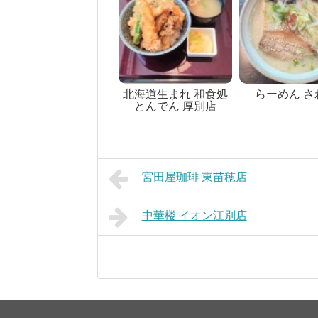
北海道生まれ 和食処
らーめん さ
とんでん 厚別店
宮田屋珈琲 東苗穂店
中華楼 イオン江別店