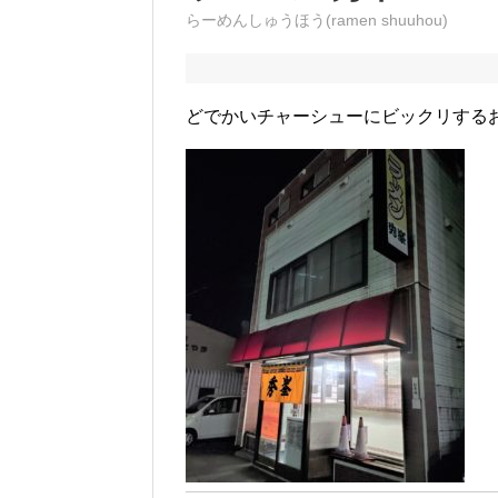
らーめんしゅうほう(ramen shuuhou)
どでかいチャーシューにビックリする