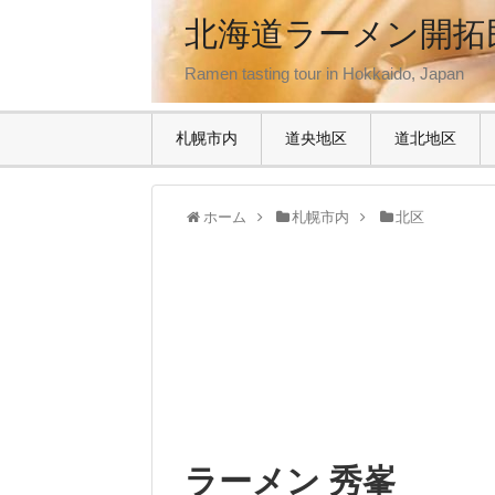
北海道ラーメン開拓
Ramen tasting tour in Hokkaido, Japan
札幌市内
道央地区
道北地区
ホーム
札幌市内
北区
ラーメン 秀峯