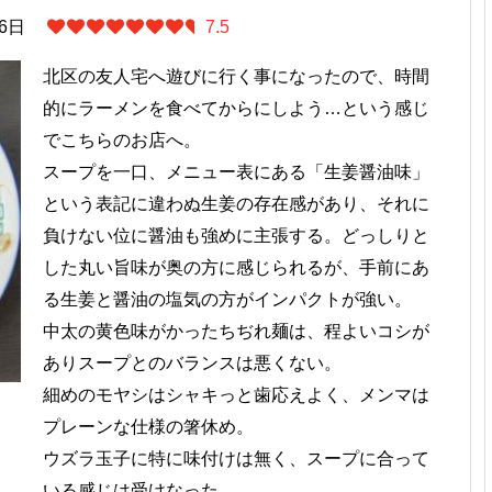
16日
7.5
北区の友人宅へ遊びに行く事になったので、時間
的にラーメンを食べてからにしよう…という感じ
でこちらのお店へ。
スープを一口、メニュー表にある「生姜醤油味」
という表記に違わぬ生姜の存在感があり、それに
負けない位に醤油も強めに主張する。どっしりと
した丸い旨味が奥の方に感じられるが、手前にあ
る生姜と醤油の塩気の方がインパクトが強い。
中太の黄色味がかったちぢれ麺は、程よいコシが
ありスープとのバランスは悪くない。
細めのモヤシはシャキっと歯応えよく、メンマは
プレーンな仕様の箸休め。
ウズラ玉子に特に味付けは無く、スープに合って
いる感じは受けなった。