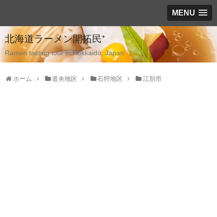
MENU
北海道ラーメン開拓民⁺
Ramen tasting tour in Hokkaido, Japan
ホーム
道央地区
石狩地区
江別市