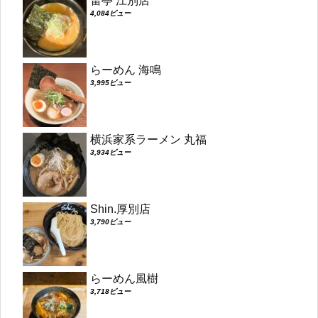
雷亭 江別店
4,084ビュー
らーめん 海鳴
3,995ビュー
横浜家系ラーメン 丸福
3,934ビュー
Shin.厚別店
3,790ビュー
らーめん風樹
3,718ビュー