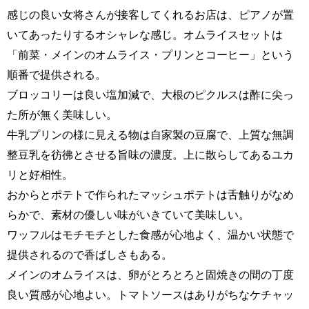
感じの良い女将さんが接客してくれるお店は、ピアノが置
いてあったりするオシャレな感じ。オムライスセットは
「前菜・メインのオムライス・プリンとコーヒー」という
順番で提供される。
ブロッコリーは良い塩加減で、大根のピクルスは酢に尖っ
た所が無く美味しい。
牛乳プリンの様に見える物は自家製の豆腐で、上質な無調
整豆乳を彷彿とさせる旨味の濃度。上に散らしてあるユカ
リと好相性。
おからとポテトで作られたマッシュポテトは舌触りがなめ
らかで、素材の優しい味がいきていて美味しい。
ワッフルはモチモチとした食感が心地よく、温かい状態で
提供されるので香ばしさもある。
メインのオムライスは、卵がとろとろと固焼きの間の丁度
良い質感が心地よい。トマトソースはありがちなケチャッ