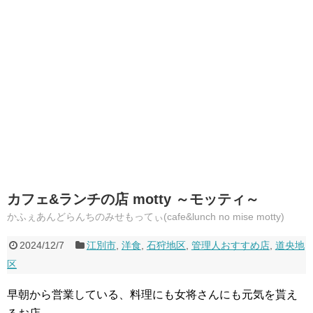
カフェ&ランチの店 motty ～モッティ～
かふぇあんどらんちのみせもってぃ(cafe&lunch no mise motty)
2024/12/7
江別市
,
洋食
,
石狩地区
,
管理人おすすめ店
,
道央地
区
早朝から営業している、料理にも女将さんにも元気を貰え