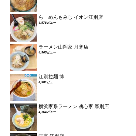
らーめんもみじ イオン江別店
4,578ビュー
ラーメン山岡家 月寒店
4,565ビュー
江別拉麺 博
4,301ビュー
横浜家系ラーメン 魂心家 厚別店
4,164ビュー