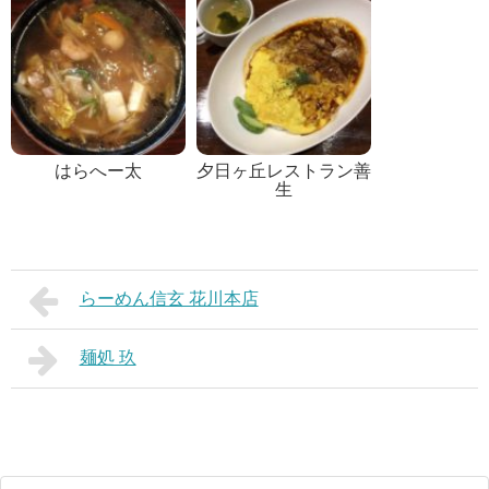
はらへー太
夕日ヶ丘レストラン善
生
らーめん信玄 花川本店
麺処 玖