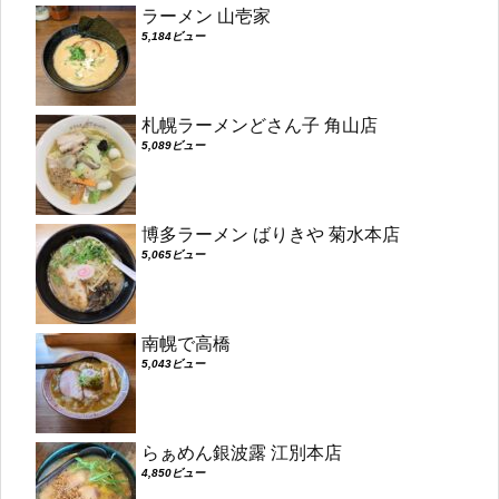
ラーメン 山壱家
5,184ビュー
札幌ラーメンどさん子 角山店
5,089ビュー
博多ラーメン ばりきや 菊水本店
5,065ビュー
南幌で高橋
5,043ビュー
らぁめん銀波露 江別本店
4,850ビュー