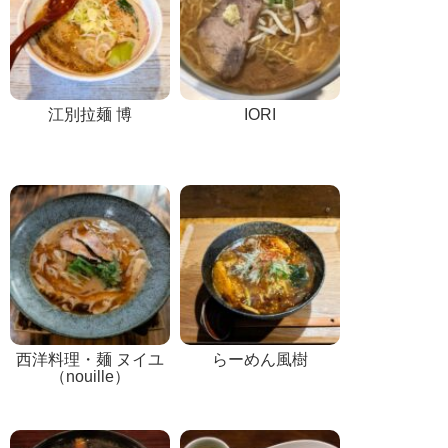
江別拉麺 博
IORI
西洋料理・麺 ヌイユ
らーめん風樹
（nouille）