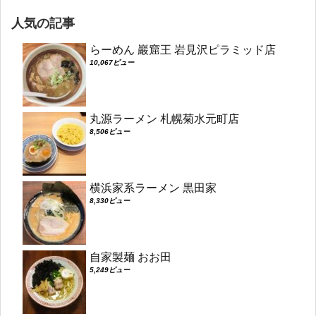
人気の記事
らーめん 巖窟王 岩見沢ピラミッド店
10,067ビュー
丸源ラーメン 札幌菊水元町店
8,506ビュー
横浜家系ラーメン 黒田家
8,330ビュー
自家製麺 おお田
5,249ビュー