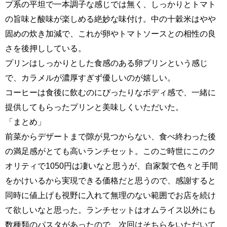
プ系の平坦で一本調子な感じでは無く、しっかりとトマト
の旨味と酸味が楽しめる絶妙な味付け。中の十穀米はやや
固めの炊き加減で、これが卵やトマトソースとの相性の良
さを後押ししている。
プリンはしっかりとした食感のある卵プリンという感じ
で、カラメルが濃厚すぎず優しいのが嬉しい。
コーヒーは食後に飲むのにぴったりなボディ感で、一緒に
提供してもらったプリンと美味しくいただいた。
「まとめ」
前菜からデザートまで隙が見つからない、食べ終わった後
の満足感がとても高いランチセット。このご時世にこのク
オリティで1050円は凄いなと思うが、自家製で色々と手間
をかけいるから実現できる価格だと思うので、感謝すると
同時に値上げも視野に入れて無理のない範囲でお店を続け
て欲しいなと思った。ランチセットはオムライス以外にも
数種類のパスタがあったので、次回はそちらをいただいて