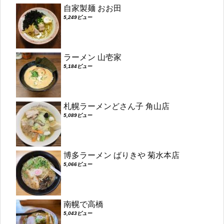
自家製麺 おお田
5,249ビュー
ラーメン 山壱家
5,184ビュー
札幌ラーメンどさん子 角山店
5,089ビュー
博多ラーメン ばりきや 菊水本店
5,066ビュー
南幌で高橋
5,043ビュー