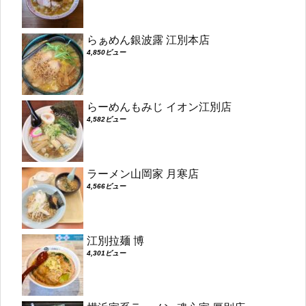
らぁめん銀波露 江別本店
4,850ビュー
らーめんもみじ イオン江別店
4,582ビュー
ラーメン山岡家 月寒店
4,566ビュー
江別拉麺 博
4,301ビュー