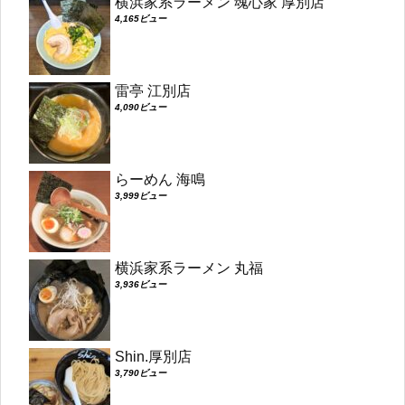
横浜家系ラーメン 魂心家 厚別店
4,165ビュー
雷亭 江別店
4,090ビュー
らーめん 海鳴
3,999ビュー
横浜家系ラーメン 丸福
3,936ビュー
Shin.厚別店
3,790ビュー