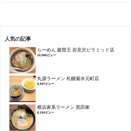
人気の記事
らーめん 巖窟王 岩見沢ピラミッド店
10,068ビュー
丸源ラーメン 札幌菊水元町店
8,507ビュー
横浜家系ラーメン 黒田家
8,334ビュー