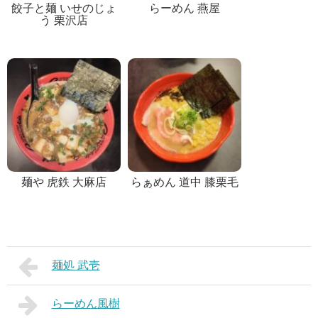
餃子と麺 いせのじょ
らーめん 燕屋
う 栗沢店
麺や 虎鉄 大麻店
らぁめん 道中 膝栗毛
麺処 武壱
らーめん風樹