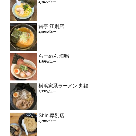
4,167ビュー
雷亭 江別店
4,094ビュー
らーめん 海鳴
3,999ビュー
横浜家系ラーメン 丸福
3,937ビュー
Shin.厚別店
3,790ビュー