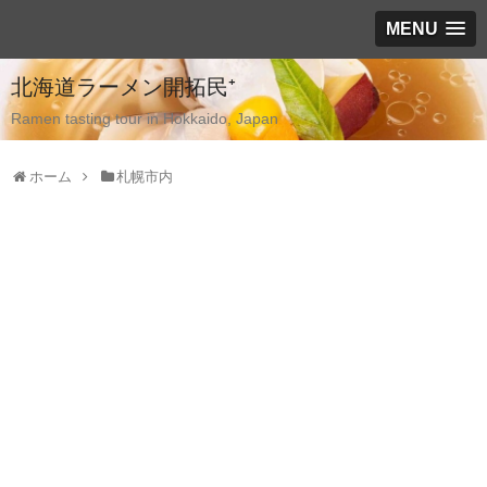
MENU
北海道ラーメン開拓民⁺
Ramen tasting tour in Hokkaido, Japan
ホーム
札幌市内