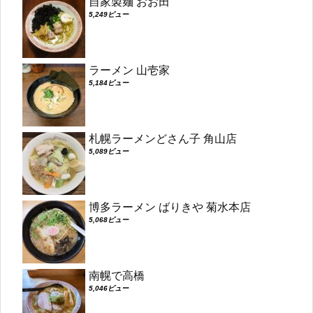
自家製麺 おお田
5,249ビュー
ラーメン 山壱家
5,184ビュー
札幌ラーメンどさん子 角山店
5,089ビュー
博多ラーメン ばりきや 菊水本店
5,068ビュー
南幌で高橋
5,046ビュー