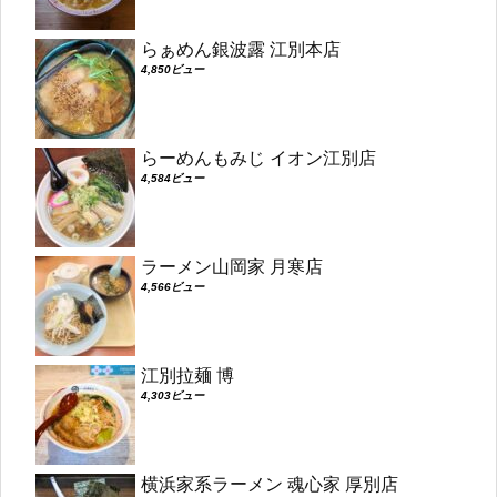
らぁめん銀波露 江別本店
4,850ビュー
らーめんもみじ イオン江別店
4,584ビュー
ラーメン山岡家 月寒店
4,566ビュー
江別拉麺 博
4,303ビュー
横浜家系ラーメン 魂心家 厚別店