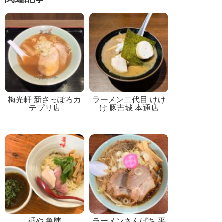
梅光軒 新さっぽろカ
ラーメン二代目 けけ
テプリ店
け 豚吉城 本通店
麺や 亀陣
ラーメンさんぱち 平