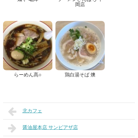
岡店
らーめん髙○
鶏白湯そば 燠
北カフェ
醤油屋本店 サンピアザ店