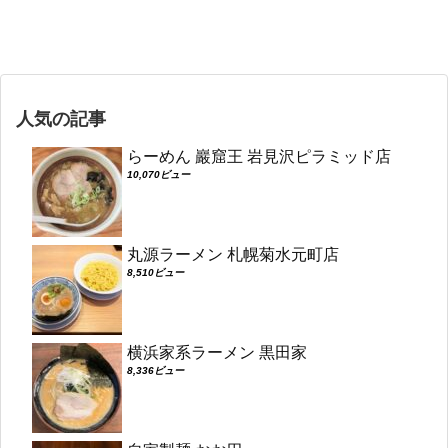
人気の記事
らーめん 巖窟王 岩見沢ピラミッド店
10,070ビュー
丸源ラーメン 札幌菊水元町店
8,510ビュー
横浜家系ラーメン 黒田家
8,336ビュー