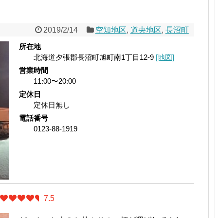
2019/2/14
空知地区
,
道央地区
,
長沼町
所在地
北海道夕張郡長沼町旭町南1丁目12-9
[地図]
営業時間
11:00〜20:00
定休日
定休日無し
電話番号
0123-88-1919
7.5