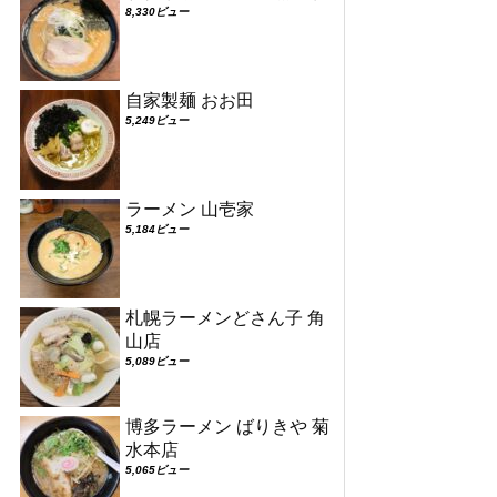
8,330ビュー
自家製麺 おお田
5,249ビュー
ラーメン 山壱家
5,184ビュー
札幌ラーメンどさん子 角
山店
5,089ビュー
博多ラーメン ばりきや 菊
水本店
5,065ビュー