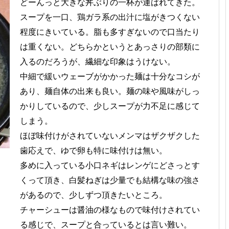
どーんっと大きな丼ぶりの一杯が運ばれてきた。
スープを一口、鶏ガラ系の出汁に塩がきつくない
程度にきいている。脂も多すぎないので口当たり
は重くない。どちらかというとあっさりの部類に
入るのだろうが、繊細な印象はうけない。
中細で緩いウェーブがかかった麺は十分なコシが
あり、麺自体の出来も良い。麺の味や風味がしっ
かりしているので、少しスープが力不足に感じて
しまう。
ほぼ味付けがされていないメンマはザクザクした
歯応えで、ゆで卵も特に味付けは無い。
多めに入っている小口ネギはレンゲにどさっとす
くって頂き、白髪ねぎは少量でも結構な味の強さ
があるので、少しずつ頂きたいところ。
チャーシューは醤油の様なもので味付けされてい
る感じで、スープと合っているとは言い難い。