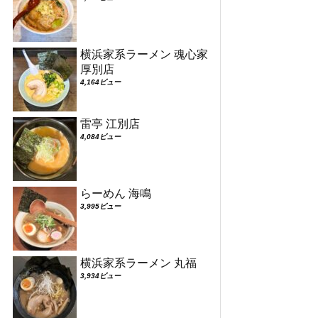
横浜家系ラーメン 魂心家
厚別店
4,164ビュー
雷亭 江別店
4,084ビュー
らーめん 海鳴
3,995ビュー
横浜家系ラーメン 丸福
3,934ビュー