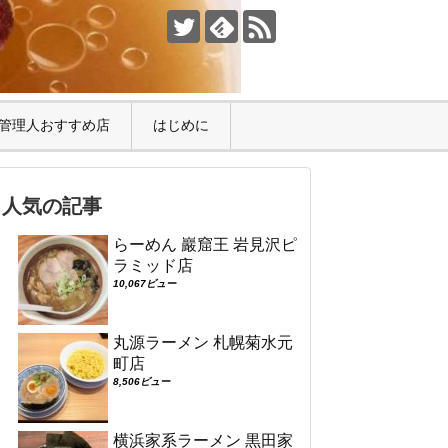
管理人おすすめ店
はじめに
人気の記事
らーめん 巖窟王 岩見沢ピ
ラミッド店
10,067ビュー
丸源ラーメン 札幌菊水元
町店
8,506ビュー
横浜家系ラーメン 黒田家