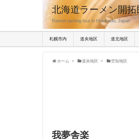
北海道ラーメン開拓
Ramen tasting tour in Hokkaido, Japan
札幌市内
道央地区
道北地区
ホーム
道央地区
空知地区
我夢舎楽