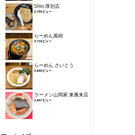
Shin.厚別店
3,790ビュー
らーめん風樹
3,718ビュー
らーめん さいとう
3,668ビュー
ラーメン山岡家 東雁来店
3,667ビュー