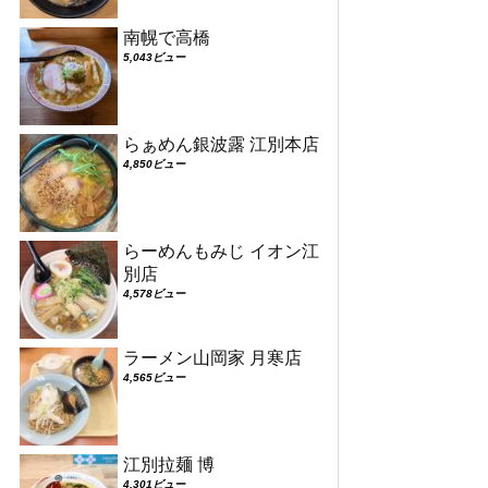
南幌で高橋
5,043ビュー
らぁめん銀波露 江別本店
4,850ビュー
らーめんもみじ イオン江
別店
4,578ビュー
ラーメン山岡家 月寒店
4,565ビュー
江別拉麺 博
4,301ビュー