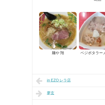
麺や 翔
ベジポタラーメン
in EZO レラ店
夢玄