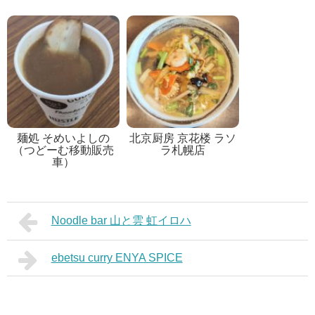
麺処 そめいよしの
北京厨房 京花楼 ラソ
（つどーむ移動販売
ラ札幌店
車）
Noodle bar 山と雲 虹イロハ
ebetsu curry ENYA SPICE