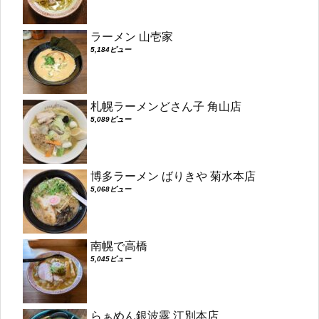
ラーメン 山壱家
5,184ビュー
札幌ラーメンどさん子 角山店
5,089ビュー
博多ラーメン ばりきや 菊水本店
5,068ビュー
南幌で高橋
5,045ビュー
らぁめん銀波露 江別本店