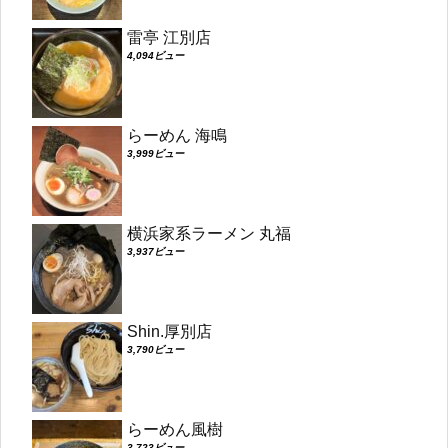
雷亭 江別店
4,094ビュー
らーめん 海鳴
3,999ビュー
横浜家系ラーメン 丸福
3,937ビュー
Shin.厚別店
3,790ビュー
らーめん風樹
3,723ビュー