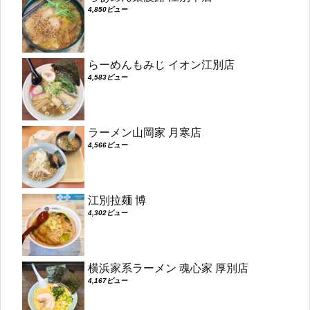
4,850ビュー
らーめんもみじ イオン江別店
4,583ビュー
ラーメン山岡家 月寒店
4,566ビュー
江別拉麺 博
4,302ビュー
横浜家系ラーメン 魂心家 厚別店
4,167ビュー