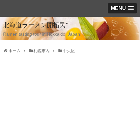
MENU
北海道ラーメン開拓民⁺
Ramen tasting tour in Hokkaido, Japan
ホーム
札幌市内
中央区