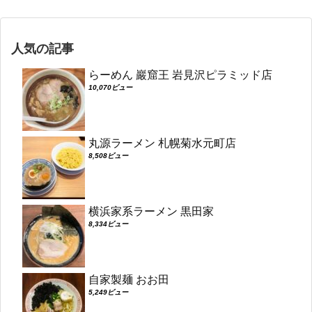
人気の記事
らーめん 巖窟王 岩見沢ピラミッド店
10,070ビュー
丸源ラーメン 札幌菊水元町店
8,508ビュー
横浜家系ラーメン 黒田家
8,334ビュー
自家製麺 おお田
5,249ビュー