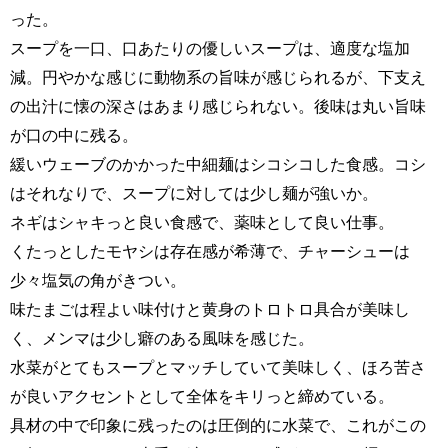
った。
スープを一口、口あたりの優しいスープは、適度な塩加
減。円やかな感じに動物系の旨味が感じられるが、下支え
の出汁に懐の深さはあまり感じられない。後味は丸い旨味
が口の中に残る。
緩いウェーブのかかった中細麺はシコシコした食感。コシ
はそれなりで、スープに対しては少し麺が強いか。
ネギはシャキっと良い食感で、薬味として良い仕事。
くたっとしたモヤシは存在感が希薄で、チャーシューは
少々塩気の角がきつい。
味たまごは程よい味付けと黄身のトロトロ具合が美味し
く、メンマは少し癖のある風味を感じた。
水菜がとてもスープとマッチしていて美味しく、ほろ苦さ
が良いアクセントとして全体をキリっと締めている。
具材の中で印象に残ったのは圧倒的に水菜で、これがこの