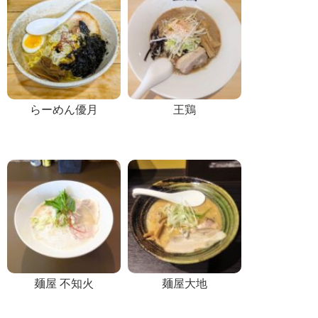
らーめん優月
王鶏
麺屋 不知火
麺屋大地