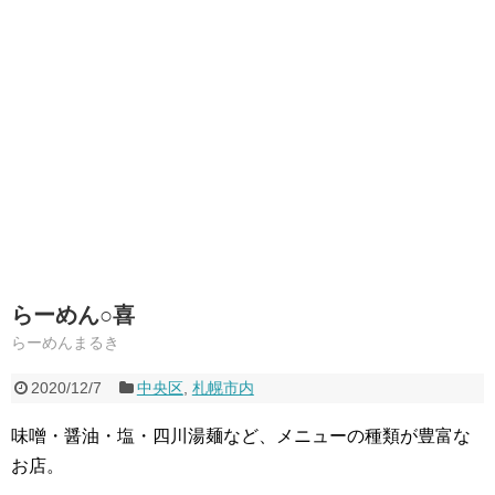
らーめん○喜
らーめんまるき
2020/12/7
中央区
,
札幌市内
味噌・醤油・塩・四川湯麺など、メニューの種類が豊富な
お店。