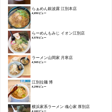
らぁめん銀波露 江別本店
4,850ビュー
らーめんもみじ イオン江別店
4,578ビュー
ラーメン山岡家 月寒店
4,565ビュー
江別拉麺 博
4,298ビュー
横浜家系ラーメン 魂心家 厚別店
4,163ビュー