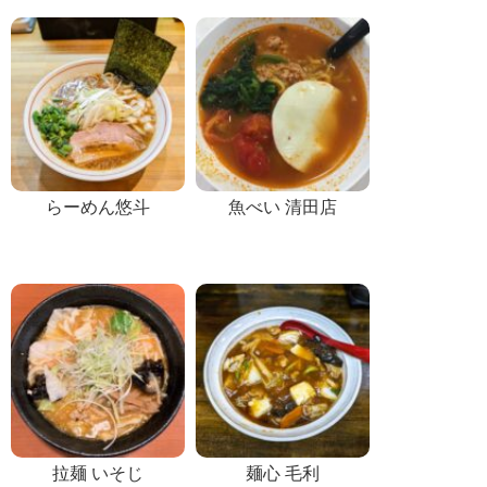
らーめん悠斗
魚べい 清田店
拉麺 いそじ
麺心 毛利