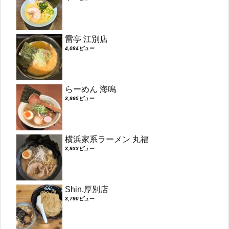
雷亭 江別店
4,084ビュー
らーめん 海鳴
3,995ビュー
横浜家系ラーメン 丸福
3,933ビュー
Shin.厚別店
3,790ビュー