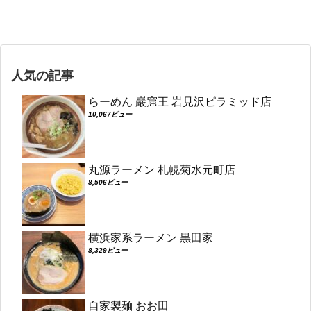
人気の記事
らーめん 巖窟王 岩見沢ピラミッド店
10,067ビュー
丸源ラーメン 札幌菊水元町店
8,506ビュー
横浜家系ラーメン 黒田家
8,329ビュー
自家製麺 おお田