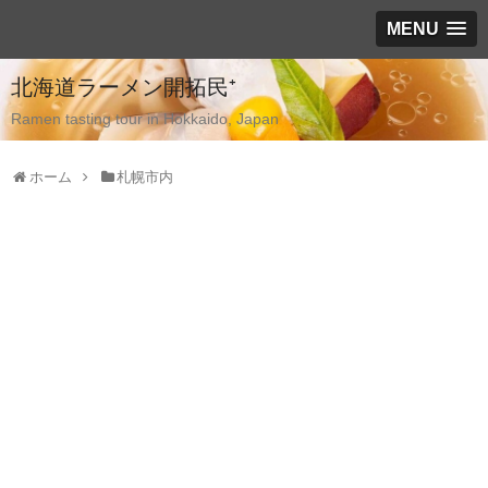
MENU
北海道ラーメン開拓民⁺
Ramen tasting tour in Hokkaido, Japan
ホーム
札幌市内