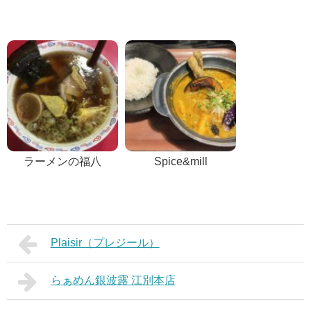
ラーメンの福八
Spice&mill
Plaisir（プレジール）
らぁめん銀波露 江別本店