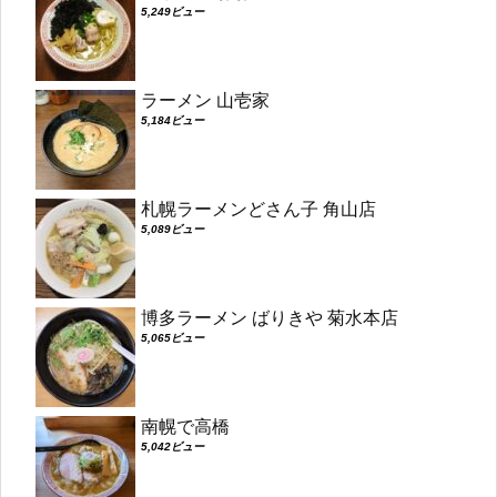
5,249ビュー
ラーメン 山壱家
5,184ビュー
札幌ラーメンどさん子 角山店
5,089ビュー
博多ラーメン ばりきや 菊水本店
5,065ビュー
南幌で高橋
5,042ビュー