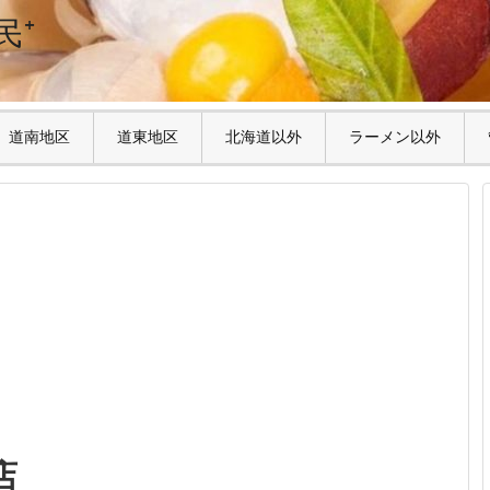
民⁺
道南地区
道東地区
北海道以外
ラーメン以外
店