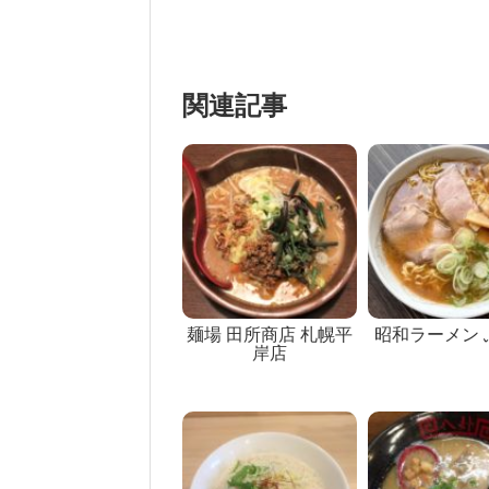
関連記事
麺場 田所商店 札幌平
昭和ラーメン 
岸店