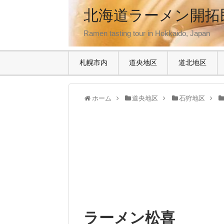
北海道ラーメン開拓
Ramen tasting tour in Hokkaido, Japan
札幌市内
道央地区
道北地区
ホーム
道央地区
石狩地区
ラーメン松喜