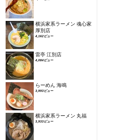
横浜家系ラーメン 魂心家
厚別店
4,162ビュー
雷亭 江別店
4,084ビュー
らーめん 海鳴
3,993ビュー
横浜家系ラーメン 丸福
3,933ビュー