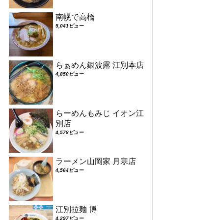
南幌で高橋
5,041ビュー
らぁめん銀波露 江別本店
4,850ビュー
らーめんもみじ イオン江
別店
4,578ビュー
ラーメン山岡家 月寒店
4,564ビュー
江別拉麺 博
4,297ビュー