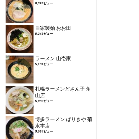
8,326ビュー
自家製麺 おお田
5,249ビュー
ラーメン 山壱家
5,184ビュー
札幌ラーメンどさん子 角
山店
5,088ビュー
博多ラーメン ばりきや 菊
水本店
5,064ビュー