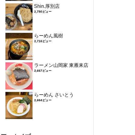
Shin.厚別店
3,790ビュー
らーめん風樹
3,716ビュー
ラーメン山岡家 東雁来店
3,667ビュー
らーめん さいとう
3,664ビュー