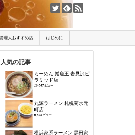
管理人おすすめ店
はじめに
人気の記事
らーめん 巖窟王 岩見沢ピ
ラミッド店
10,067ビュー
丸源ラーメン 札幌菊水元
町店
8,505ビュー
横浜家系ラーメン 黒田家