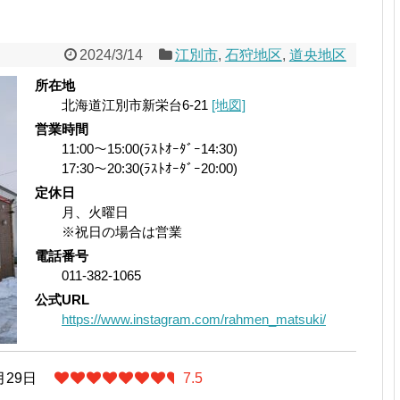
2024/3/14
江別市
,
石狩地区
,
道央地区
所在地
北海道江別市新栄台6-21
[地図]
営業時間
11:00～15:00(ﾗｽﾄｵｰﾀﾞｰ14:30)
17:30〜20:30(ﾗｽﾄｵｰﾀﾞｰ20:00)
定休日
月、火曜日
※祝日の場合は営業
電話番号
011-382-1065
公式URL
https://www.instagram.com/rahmen_matsuki/
月29日
7.5