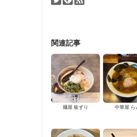
関連記事
麺屋 板ずり
中華屋 ら