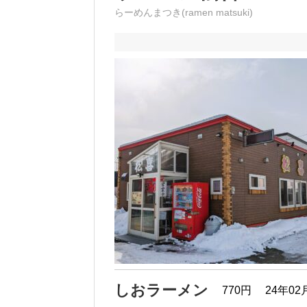
らーめんまつき(ramen matsuki)
しおラーメン
770円
24年02