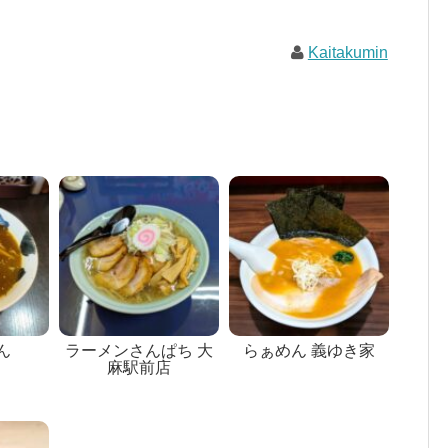
Kaitakumin
ん
ラーメンさんぱち 大
らぁめん 義ゆき家
麻駅前店