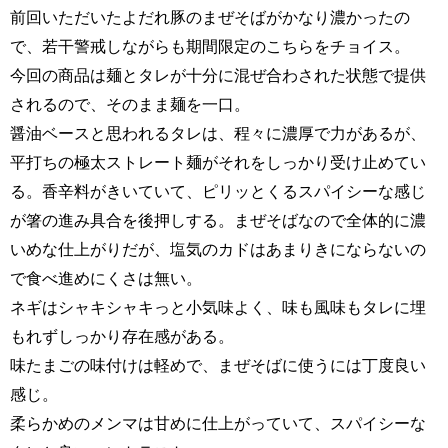
前回いただいたよだれ豚のまぜそばがかなり濃かったの
で、若干警戒しながらも期間限定のこちらをチョイス。
今回の商品は麺とタレが十分に混ぜ合わされた状態で提供
されるので、そのまま麺を一口。
醤油ベースと思われるタレは、程々に濃厚で力があるが、
平打ちの極太ストレート麺がそれをしっかり受け止めてい
る。香辛料がきいていて、ピリッとくるスパイシーな感じ
が箸の進み具合を後押しする。まぜそばなので全体的に濃
いめな仕上がりだが、塩気のカドはあまりきにならないの
で食べ進めにくさは無い。
ネギはシャキシャキっと小気味よく、味も風味もタレに埋
もれずしっかり存在感がある。
味たまごの味付けは軽めで、まぜそばに使うには丁度良い
感じ。
柔らかめのメンマは甘めに仕上がっていて、スパイシーな