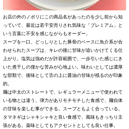
お店の外のノボリにこの商品名があったのを少し前から知
っていて、最近は若干安売りされ気味な「プレミアム」と
いう言葉に不安を感じながらもオーダー。
スープを一口、どっしりとした豚骨のベースに魚介系が合
わせられたスープは、キレの後に甘味が追いかけてくる仕
上がり。塩気は強めだが許容範囲で、一歩引いた感じにき
いた煮干しの僅かな苦みが心地よい。味わいとしては濃厚
な部類で、後味として舌の上に醤油の甘味が残るのが印象
的。
麺は中太のストレートで、レギュラーメニューで使われて
いる物とは違う。弾力がありモチモチした食感で、麺自体
の甘味を楽しむ事ができる。スープともよく合っている。
タマネギはシャキシャキと良い食感で、風味もきっちり主
張がある。薬味としてもアクセントとしても良い仕事。