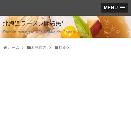
MENU
北海道ラーメン開拓民⁺
Ramen tasting tour in Hokkaido, Japan
ホーム
札幌市内
厚別区