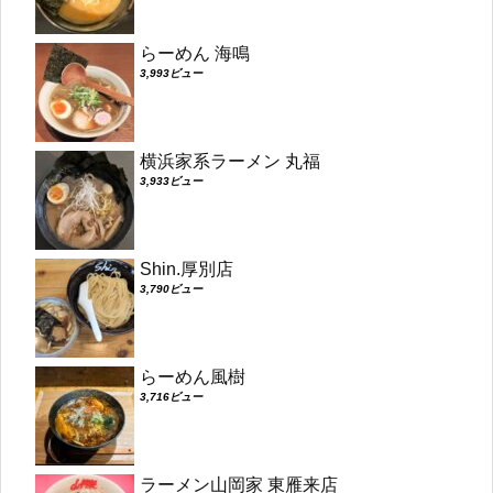
らーめん 海鳴
3,993ビュー
横浜家系ラーメン 丸福
3,933ビュー
Shin.厚別店
3,790ビュー
らーめん風樹
3,716ビュー
ラーメン山岡家 東雁来店