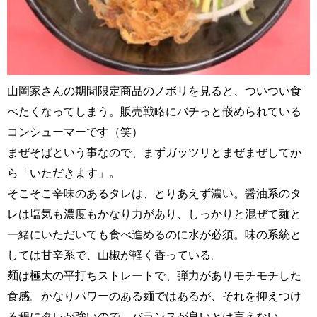
山岡家さんの期間限定商品のノボリを見ると、ついつい食
べたくなってしまう。販売戦略にバチっと嵌められている
コンシューマーです（笑）
まぜそばという事なので、まずガッツリとまぜまぜしてか
ら「いただきます」。
そこそこ辛味のあるタレは、とりあえず濃い。醤油系のタ
レは塩気も濃度もかなり力があり、しっかりと混ぜて麺と
一緒にいただいても食べ進めるのに水が必須。味の系統と
しては甘辛系で、山椒が軽く香っている。
麺は極太の平打ちストレートで、弾力がありモチモチした
食感。かなりパワーのある麺ではあるが、それを抑えつけ
る程にタレが強いので、バランスが良いとは言えない。