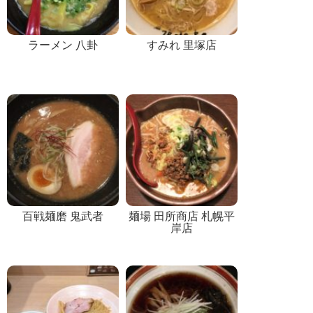
ラーメン 八卦
すみれ 里塚店
百戦麺磨 鬼武者
麺場 田所商店 札幌平
岸店