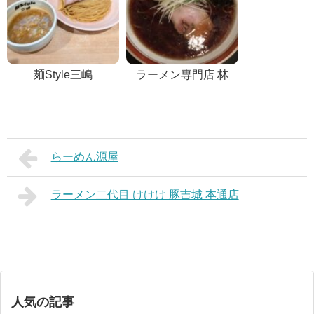
麺Style三嶋
ラーメン専門店 林
らーめん源屋
ラーメン二代目 けけけ 豚吉城 本通店
人気の記事