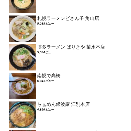
札幌ラーメンどさん子 角山店
5,088ビュー
博多ラーメン ばりきや 菊水本店
5,064ビュー
南幌で高橋
5,041ビュー
らぁめん銀波露 江別本店
4,850ビュー