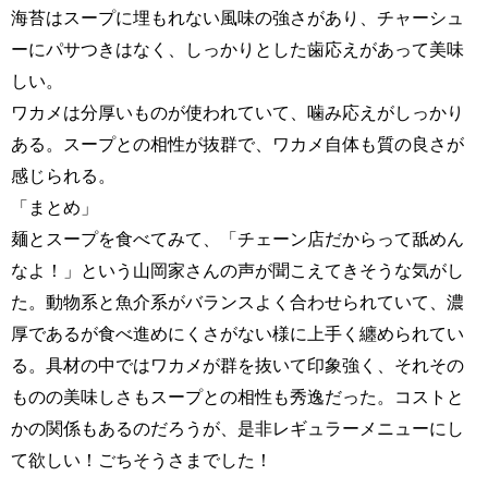
海苔はスープに埋もれない風味の強さがあり、チャーシュ
ーにパサつきはなく、しっかりとした歯応えがあって美味
しい。
ワカメは分厚いものが使われていて、噛み応えがしっかり
ある。スープとの相性が抜群で、ワカメ自体も質の良さが
感じられる。
「まとめ」
麺とスープを食べてみて、「チェーン店だからって舐めん
なよ！」という山岡家さんの声が聞こえてきそうな気がし
た。動物系と魚介系がバランスよく合わせられていて、濃
厚であるが食べ進めにくさがない様に上手く纏められてい
る。具材の中ではワカメが群を抜いて印象強く、それその
ものの美味しさもスープとの相性も秀逸だった。コストと
かの関係もあるのだろうが、是非レギュラーメニューにし
て欲しい！ごちそうさまでした！