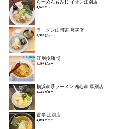
らーめんもみじ イオン江別店
4,578ビュー
ラーメン山岡家 月寒店
4,564ビュー
江別拉麺 博
4,297ビュー
横浜家系ラーメン 魂心家 厚別店
4,162ビュー
雷亭 江別店
4,084ビュー