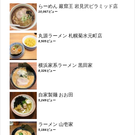
らーめん 巖窟王 岩見沢ピラミッド店
10,067ビュー
丸源ラーメン 札幌菊水元町店
8,505ビュー
横浜家系ラーメン 黒田家
8,326ビュー
自家製麺 おお田
5,249ビュー
ラーメン 山壱家
5,184ビュー