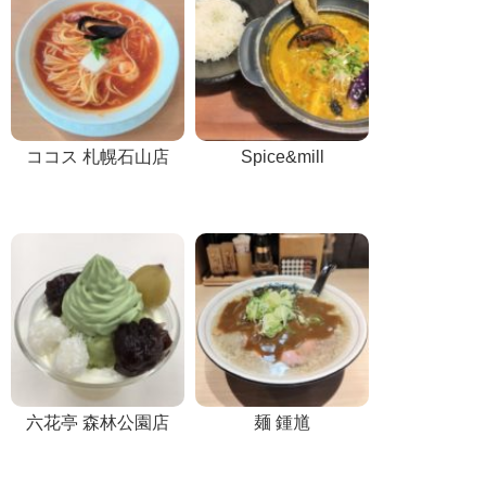
ココス 札幌石山店
Spice&mill
六花亭 森林公園店
麺 鍾馗