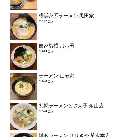
横浜家系ラーメン 黒田家
8,327ビュー
自家製麺 おお田
5,249ビュー
ラーメン 山壱家
5,184ビュー
札幌ラーメンどさん子 角山店
5,088ビュー
博多ラーメン ばりきや 菊水本店