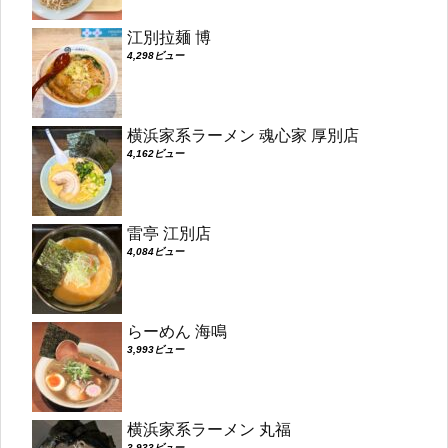
江別拉麺 博
4,298ビュー
横浜家系ラーメン 魂心家 厚別店
4,162ビュー
雷亭 江別店
4,084ビュー
らーめん 海鳴
3,993ビュー
横浜家系ラーメン 丸福
3,933ビュー