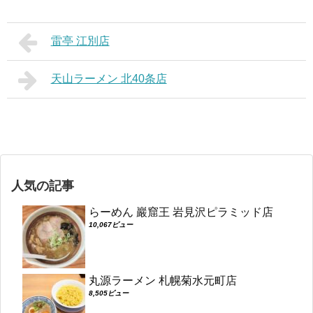
雷亭 江別店
天山ラーメン 北40条店
人気の記事
らーめん 巖窟王 岩見沢ピラミッド店
10,067ビュー
丸源ラーメン 札幌菊水元町店
8,505ビュー