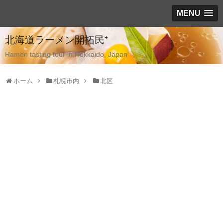
MENU
北海道ラーメン開拓民⁺
Ramen tasting tour in Hokkaido, Japan
ホーム
札幌市内
北区