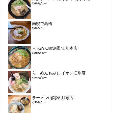
5,064ビュー
南幌で高橋
5,042ビュー
らぁめん銀波露 江別本店
4,850ビュー
らーめんもみじ イオン江別店
4,578ビュー
ラーメン山岡家 月寒店
4,564ビュー