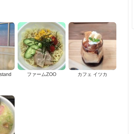
 stand
ファームZOO
カフェ イツカ