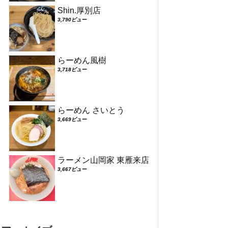
Shin.厚別店
3,790ビュー
らーめん風樹
3,718ビュー
らーめん さいとう
3,669ビュー
ラーメン山岡家 東雁来店
3,667ビュー