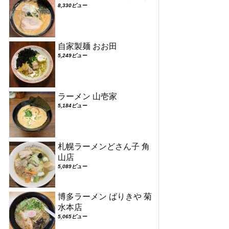
8,330ビュー
自家製麺 おお田
5,249ビュー
ラーメン 山壱家
5,184ビュー
札幌ラーメンどさん子 角
山店
5,089ビュー
博多ラーメン ばりきや 菊
水本店
5,065ビュー