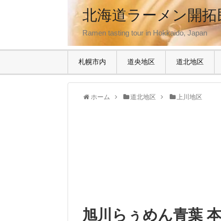
北海道ラーメン開拓
Ramen tasting tour in Hokkaido, Japan
札幌市内
道央地区
道北地区
ホーム
道北地区
上川地区
旭川らぅめん青葉 