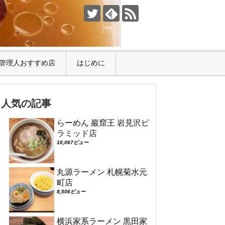
管理人おすすめ店
はじめに
人気の記事
らーめん 巖窟王 岩見沢ピ
ラミッド店
10,067ビュー
丸源ラーメン 札幌菊水元
町店
8,506ビュー
横浜家系ラーメン 黒田家