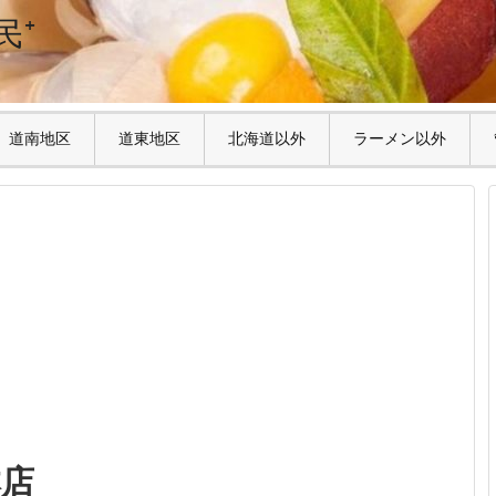
民⁺
道南地区
道東地区
北海道以外
ラーメン以外
本店