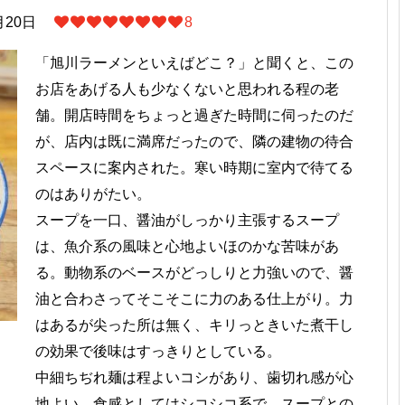
月20日
8
「旭川ラーメンといえばどこ？」と聞くと、この
お店をあげる人も少なくないと思われる程の老
舗。開店時間をちょっと過ぎた時間に伺ったのだ
が、店内は既に満席だったので、隣の建物の待合
スペースに案内された。寒い時期に室内で待てる
のはありがたい。
スープを一口、醤油がしっかり主張するスープ
は、魚介系の風味と心地よいほのかな苦味があ
る。動物系のベースがどっしりと力強いので、醤
油と合わさってそこそこに力のある仕上がり。力
はあるが尖った所は無く、キリっときいた煮干し
の効果で後味はすっきりとしている。
中細ちぢれ麺は程よいコシがあり、歯切れ感が心
地よい。食感としてはシコシコ系で、スープとの