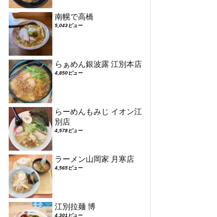
南幌で高橋
5,043ビュー
らぁめん銀波露 江別本店
4,850ビュー
らーめんもみじ イオン江
別店
4,578ビュー
ラーメン山岡家 月寒店
4,565ビュー
江別拉麺 博
4,301ビュー