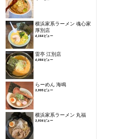
横浜家系ラーメン 魂心家
厚別店
4,164ビュー
雷亭 江別店
4,084ビュー
らーめん 海鳴
3,995ビュー
横浜家系ラーメン 丸福
3,934ビュー