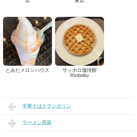
店
東店
とみたメロンハウス
サッポロ珈琲館
Rinboku
中華そばトランポリン
ラーメン昇龍