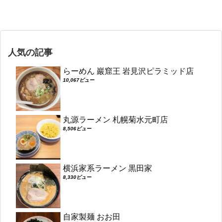
人気の記事
らーめん 巖窟王 岩見沢ピラミッド店
10,067ビュー
丸源ラーメン 札幌菊水元町店
8,506ビュー
横浜家系ラーメン 黒田家
8,330ビュー
自家製麺 おお田