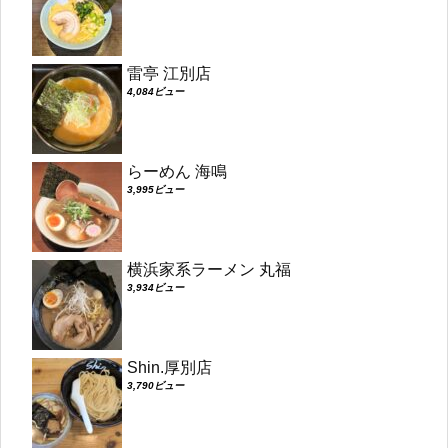
雷亭 江別店
4,084ビュー
らーめん 海鳴
3,995ビュー
横浜家系ラーメン 丸福
3,934ビュー
Shin.厚別店
3,790ビュー