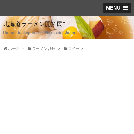
MENU
北海道ラーメン開拓民⁺
Ramen tasting tour in Hokkaido, Japan
ホーム
ラーメン以外
スイーツ