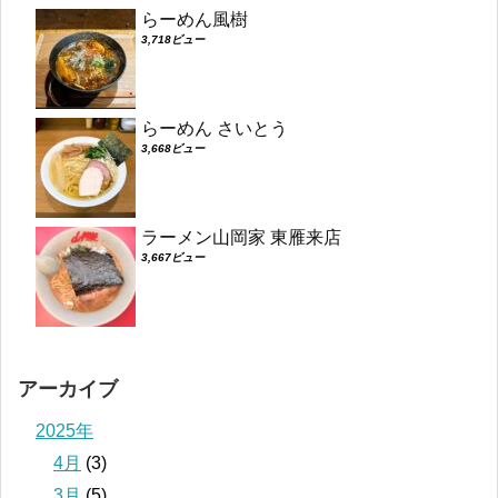
らーめん風樹
3,718ビュー
らーめん さいとう
3,668ビュー
ラーメン山岡家 東雁来店
3,667ビュー
アーカイブ
2025年
4月
(3)
3月
(5)