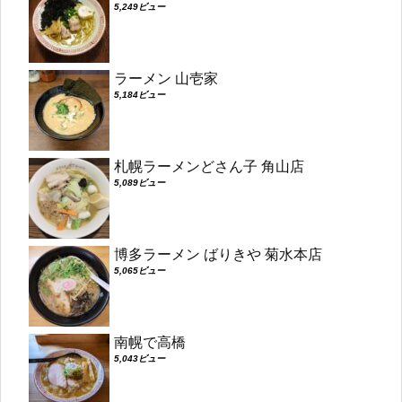
5,249ビュー
ラーメン 山壱家
5,184ビュー
札幌ラーメンどさん子 角山店
5,089ビュー
博多ラーメン ばりきや 菊水本店
5,065ビュー
南幌で高橋
5,043ビュー