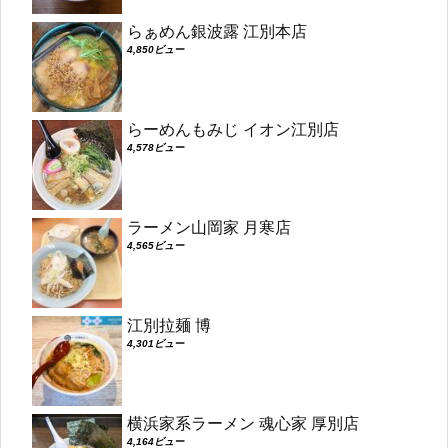
らぁめん銀波露 江別本店
4,850ビュー
らーめんもみじ イオン江別店
4,578ビュー
ラーメン山岡家 月寒店
4,565ビュー
江別拉麺 博
4,301ビュー
横浜家系ラーメン 魂心家 厚別店
4,164ビュー