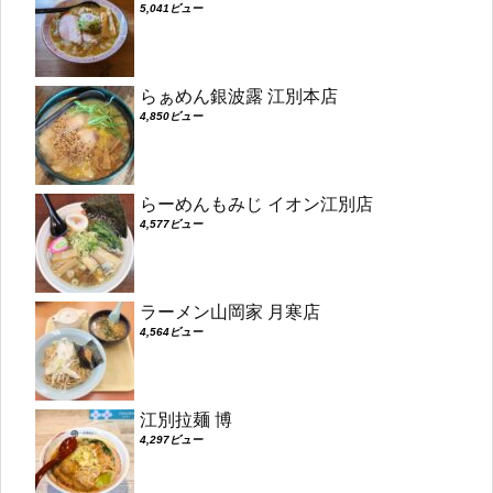
5,041ビュー
らぁめん銀波露 江別本店
4,850ビュー
らーめんもみじ イオン江別店
4,577ビュー
ラーメン山岡家 月寒店
4,564ビュー
江別拉麺 博
4,297ビュー