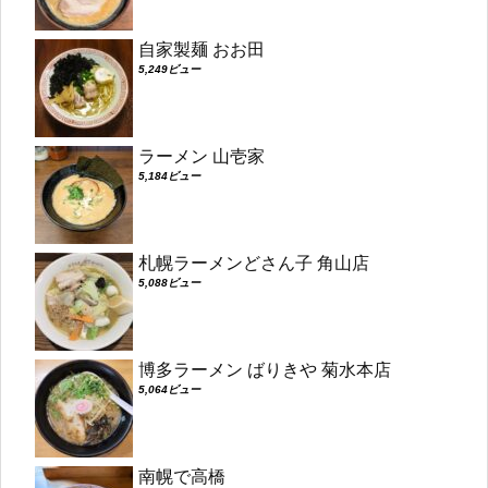
自家製麺 おお田
5,249ビュー
ラーメン 山壱家
5,184ビュー
札幌ラーメンどさん子 角山店
5,088ビュー
博多ラーメン ばりきや 菊水本店
5,064ビュー
南幌で高橋