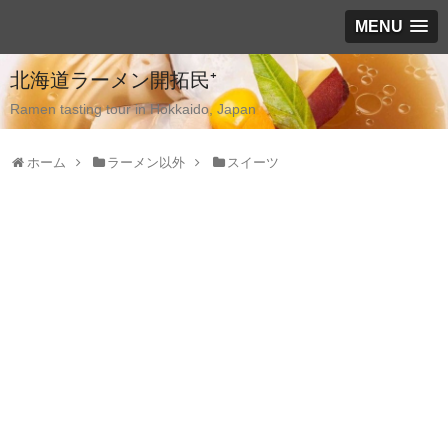
MENU
北海道ラーメン開拓民⁺
Ramen tasting tour in Hokkaido, Japan
ホーム
ラーメン以外
スイーツ