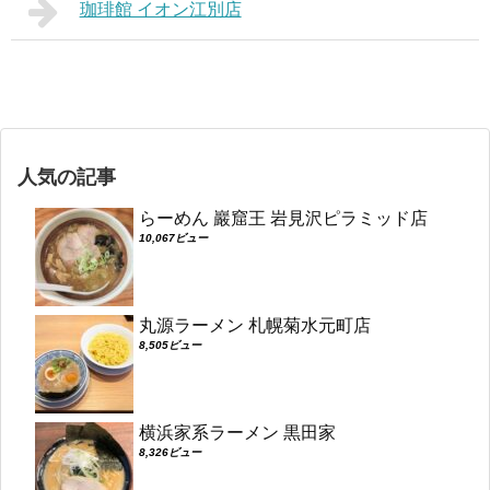
珈琲館 イオン江別店
人気の記事
らーめん 巖窟王 岩見沢ピラミッド店
10,067ビュー
丸源ラーメン 札幌菊水元町店
8,505ビュー
横浜家系ラーメン 黒田家
8,326ビュー