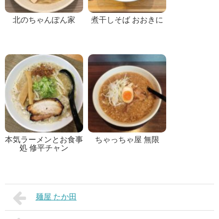
北のちゃんぽん家
煮干しそば おおきに
本気ラーメンとお食事
ちゃっちゃ屋 無限
処 修平チャン
麺屋 たか田