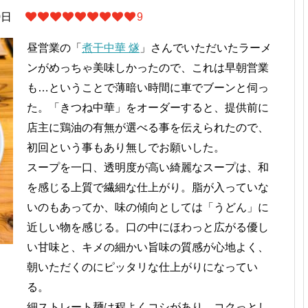
0日
9
昼営業の「
煮干中華 燧
」さんでいただいたラーメ
ンがめっちゃ美味しかったので、これは早朝営業
も…ということで薄暗い時間に車でブーンと伺っ
た。「きつね中華」をオーダーすると、提供前に
店主に鶏油の有無が選べる事を伝えられたので、
初回という事もあり無しでお願いした。
スープを一口、透明度が高い綺麗なスープは、和
を感じる上質で繊細な仕上がり。脂が入っていな
いのもあってか、味の傾向としては「うどん」に
近しい物を感じる。口の中にほわっと広がる優し
い甘味と、キメの細かい旨味の質感が心地よく、
朝いただくのにピッタリな仕上がりになってい
る。
細ストレート麺は程よくコシがあり、コクっとし