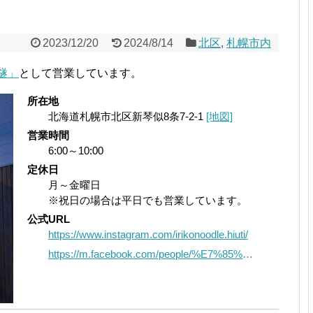
2023/12/20
2024/8/14
北区
,
札幌市内
 燧」
として営業しています。
所在地
北海道札幌市北区新琴似8条7-2-1
[地図]
営業時間
6:00～10:00
定休日
月～金曜日
※祝日の場合は平日でも営業しています。
公式URL
https://www.instagram.com/irikonoodle.hiuti/
https://m.facebook.com/people/%E7%85%AE%E5%B9%B2%E4%B8%AD%E8%8F%AF-%E7%87%A7hiuti/100093351071322/