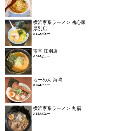
横浜家系ラーメン 魂心家
厚別店
4,162ビュー
雷亭 江別店
4,084ビュー
らーめん 海鳴
3,994ビュー
横浜家系ラーメン 丸福
3,933ビュー