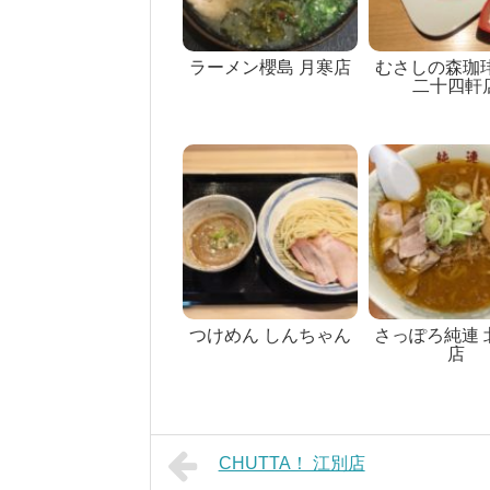
ラーメン櫻島 月寒店
むさしの森珈琲
二十四軒
つけめん しんちゃん
さっぽろ純連 
店
CHUTTA！ 江別店