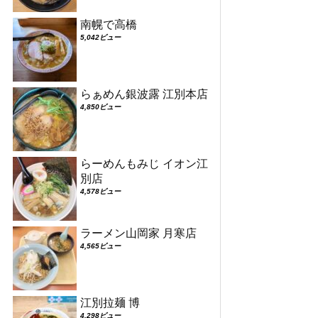
南幌で高橋
5,042ビュー
らぁめん銀波露 江別本店
4,850ビュー
らーめんもみじ イオン江
別店
4,578ビュー
ラーメン山岡家 月寒店
4,565ビュー
江別拉麺 博
4,298ビュー