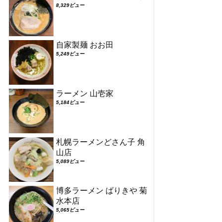
8,329ビュー
自家製麺 おお田
5,249ビュー
ラーメン 山壱家
5,184ビュー
札幌ラーメンどさん子 角
山店
5,089ビュー
博多ラーメン ばりきや 菊
水本店
5,065ビュー