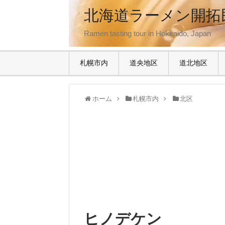
北海道ラーメン開拓
Ramen tasting tour in Hokkaido, Japan
札幌市内
道央地区
道北地区
ホーム
札幌市内
北区
ヒノデケン