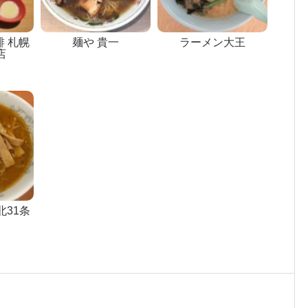
 札幌
麺や 貴一
ラーメン大王
店
北31条