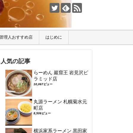
管理人おすすめ店
はじめに
人気の記事
らーめん 巖窟王 岩見沢ピ
ラミッド店
10,067ビュー
丸源ラーメン 札幌菊水元
町店
8,506ビュー
横浜家系ラーメン 黒田家