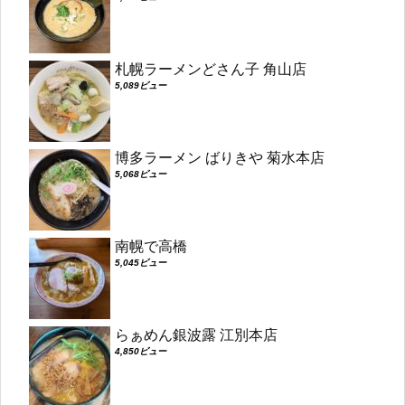
札幌ラーメンどさん子 角山店
5,089ビュー
博多ラーメン ばりきや 菊水本店
5,068ビュー
南幌で高橋
5,045ビュー
らぁめん銀波露 江別本店
4,850ビュー