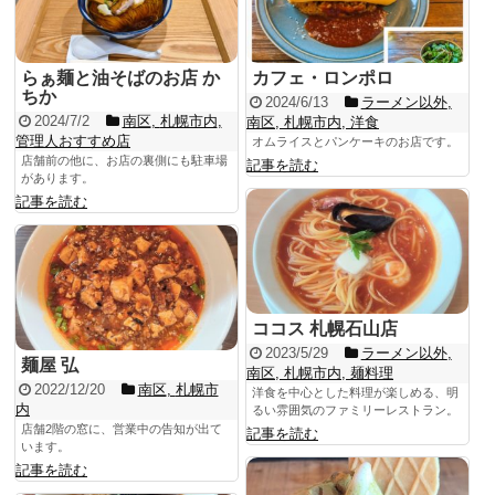
らぁ麺と油そばのお店 か
カフェ・ロンポロ
ちか
2024/6/13
ラーメン以外
,
2024/7/2
南区
,
札幌市内
,
南区
,
札幌市内
,
洋食
管理人おすすめ店
オムライスとパンケーキのお店です。
店舗前の他に、お店の裏側にも駐車場
記事を読む
があります。
記事を読む
ココス 札幌石山店
2023/5/29
ラーメン以外
,
麺屋 弘
南区
,
札幌市内
,
麺料理
2022/12/20
南区
,
札幌市
洋食を中心とした料理が楽しめる、明
内
るい雰囲気のファミリーレストラン。
店舗2階の窓に、営業中の告知が出て
記事を読む
います。
記事を読む