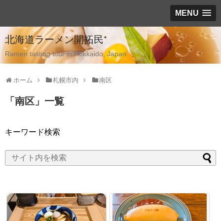
MENU
北海道ラーメン開拓民⁺
Ramen tasting tour in Hokkaido, Japan
ホーム
札幌市内
南区
「
南区
」
一覧
キーワード検索