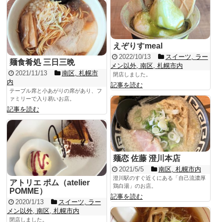
えぞりすmeal
2022/10/13
スイーツ
,
ラー
麺食肴処 三日三晩
メン以外
,
南区
,
札幌市内
2021/11/13
南区
,
札幌市
閉店しました。
内
記事を読む
テーブル席と小あがりの席があり、フ
ァミリーで入り易いお店。
記事を読む
麺恋 佐藤 澄川本店
2021/5/5
南区
,
札幌市内
澄川駅のすぐ近くにある「自己流濃厚
アトリエ ポム（atelier
鶏白湯」のお店。
POMME）
記事を読む
2020/1/13
スイーツ
,
ラー
メン以外
,
南区
,
札幌市内
閉店しました。