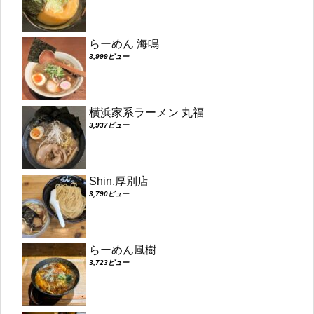
らーめん 海鳴
3,999ビュー
横浜家系ラーメン 丸福
3,937ビュー
Shin.厚別店
3,790ビュー
らーめん風樹
3,723ビュー