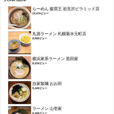
らーめん 巖窟王 岩見沢ピラミッド店
10,070ビュー
丸源ラーメン 札幌菊水元町店
8,508ビュー
横浜家系ラーメン 黒田家
8,334ビュー
自家製麺 おお田
5,249ビュー
ラーメン 山壱家
5,184ビュー