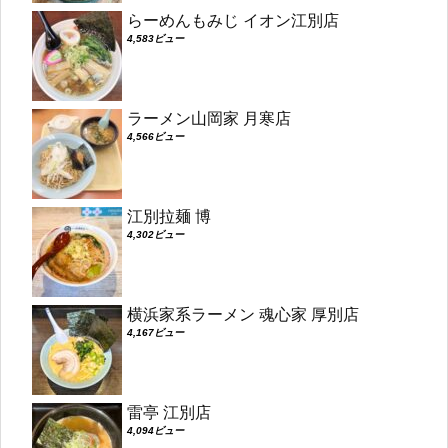
らーめんもみじ イオン江別店
4,583ビュー
ラーメン山岡家 月寒店
4,566ビュー
江別拉麺 博
4,302ビュー
横浜家系ラーメン 魂心家 厚別店
4,167ビュー
雷亭 江別店
4,094ビュー