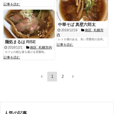
記事を読む
中華そば 真壁六郎太
2019/12/19
南区
,
札幌市
内
レトロ感のある、良い雰囲気の店内。
麺処まるは RISE
記事を読む
2018/12/1
南区
,
札幌市内
カフェの様な落ち着ける雰囲気。
記事を読む
1
2
人気の記事