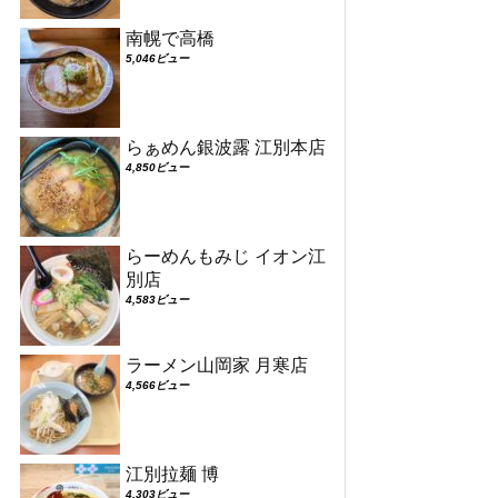
南幌で高橋
5,046ビュー
らぁめん銀波露 江別本店
4,850ビュー
らーめんもみじ イオン江
別店
4,583ビュー
ラーメン山岡家 月寒店
4,566ビュー
江別拉麺 博
4,303ビュー