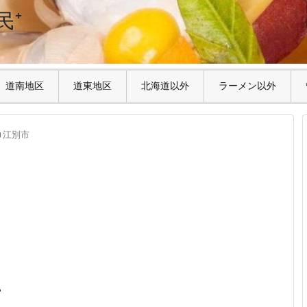
民⁺
道南地区
道東地区
北海道以外
ラーメン以外
江別市
店