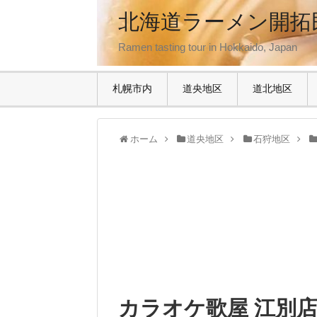
北海道ラーメン開拓
Ramen tasting tour in Hokkaido, Japan
札幌市内
道央地区
道北地区
ホーム
道央地区
石狩地区
カラオケ歌屋 江別