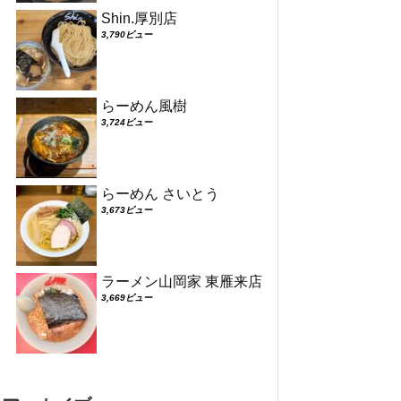
Shin.厚別店
3,790ビュー
らーめん風樹
3,724ビュー
らーめん さいとう
3,673ビュー
ラーメン山岡家 東雁来店
3,669ビュー