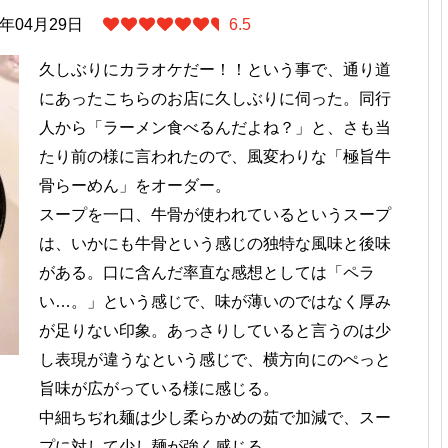
4年04月29日
6.5
久しぶりにカラオケだー！！という事で、通り道
にあったこちらのお店に久しぶりに伺った。同行
人から「ラーメン食べるんだよね？」と、さも当
たり前の様に言われたので、風変わりな「極旨牛
骨らーめん」をオーダー。
スープを一口、牛骨が使われているというスープ
は、いかにも牛骨という感じの独特な風味と後味
がある。口に含んだ率直な感想としては「ペラ
い…。」という感じで、味が薄いのではなく厚み
が足りない印象。あっさりしていると言うのは少
し表現が違うなという感じで、横方向にのぺっと
旨味が広がっている様に感じる。
中細ちぢれ麺は少し柔らかめの茹で加減で、スー
プに対して少し麺が強く感じる。