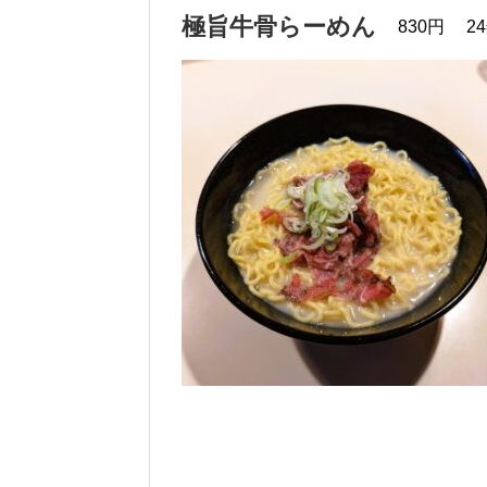
極旨牛骨らーめん
830円
2