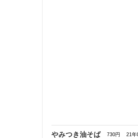
やみつき油そば
730円
21年