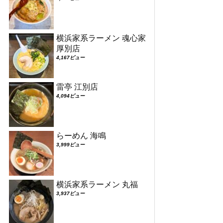
横浜家系ラーメン 魂心家
厚別店
4,167ビュー
雷亭 江別店
4,094ビュー
らーめん 海鳴
3,999ビュー
横浜家系ラーメン 丸福
3,937ビュー