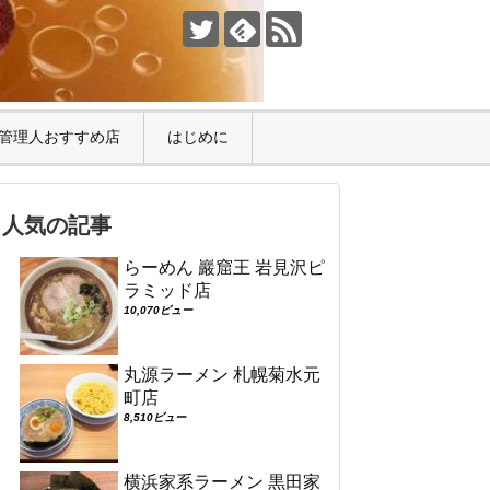
管理人おすすめ店
はじめに
人気の記事
らーめん 巖窟王 岩見沢ピ
ラミッド店
10,070ビュー
丸源ラーメン 札幌菊水元
町店
8,510ビュー
横浜家系ラーメン 黒田家