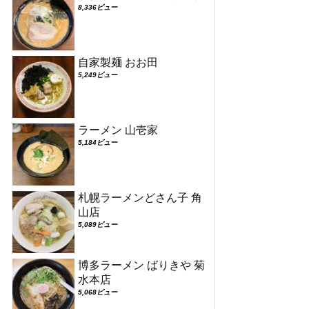
8,336ビュー
自家製麺 おお田
5,249ビュー
ラーメン 山壱家
5,184ビュー
札幌ラーメンどさん子 角
山店
5,089ビュー
博多ラーメン ばりきや 菊
水本店
5,068ビュー