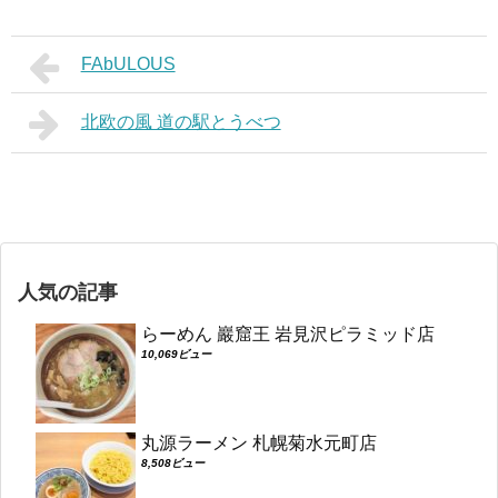
FAbULOUS
北欧の風 道の駅とうべつ
人気の記事
らーめん 巖窟王 岩見沢ピラミッド店
10,069ビュー
丸源ラーメン 札幌菊水元町店
8,508ビュー