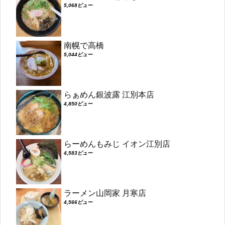
5,068ビュー
南幌で高橋
5,044ビュー
らぁめん銀波露 江別本店
4,850ビュー
らーめんもみじ イオン江別店
4,583ビュー
ラーメン山岡家 月寒店
4,566ビュー