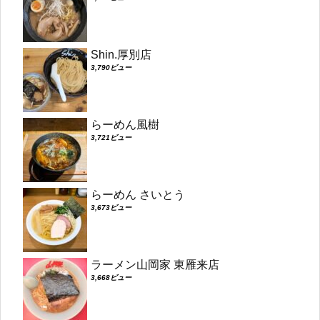
Shin.厚別店
3,790ビュー
らーめん風樹
3,721ビュー
らーめん さいとう
3,673ビュー
ラーメン山岡家 東雁来店
3,668ビュー