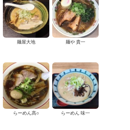
麺屋大地
麺や 貴一
らーめん髙○
らーめん 味一