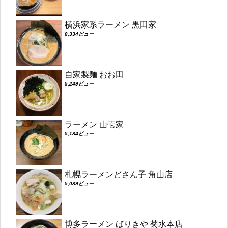
横浜家系ラーメン 黒田家
8,334ビュー
自家製麺 おお田
5,249ビュー
ラーメン 山壱家
5,184ビュー
札幌ラーメンどさん子 角山店
5,089ビュー
博多ラーメン ばりきや 菊水本店