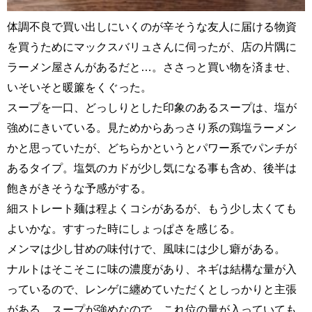
体調不良で買い出しにいくのが辛そうな友人に届ける物資
を買うためにマックスバリュさんに伺ったが、店の片隅に
ラーメン屋さんがあるだと…。ささっと買い物を済ませ、
いそいそと暖簾をくぐった。
スープを一口、どっしりとした印象のあるスープは、塩が
強めにきいている。見ためからあっさり系の鶏塩ラーメン
かと思っていたが、どちらかというとパワー系でパンチが
あるタイプ。塩気のカドが少し気になる事も含め、後半は
飽きがきそうな予感がする。
細ストレート麺は程よくコシがあるが、もう少し太くても
よいかな。すすった時にしょっぱさを感じる。
メンマは少し甘めの味付けで、風味には少し癖がある。
ナルトはそこそこに味の濃度があり、ネギは結構な量が入
っているので、レンゲに纏めていただくとしっかりと主張
がある。スープが強めなので、これ位の量が入っていても