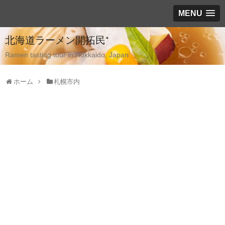
MENU
北海道ラーメン開拓民⁺
Ramen tasting tour in Hokkaido, Japan
ホーム
札幌市内