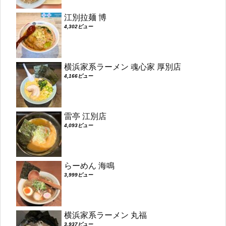
江別拉麺 博
4,302ビュー
横浜家系ラーメン 魂心家 厚別店
4,166ビュー
雷亭 江別店
4,093ビュー
らーめん 海鳴
3,999ビュー
横浜家系ラーメン 丸福
3,937ビュー