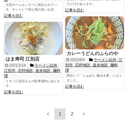
入り口があります。
大型ホームセンターに併設されてい
る、オシャレで居心地の良いお店。
記事を読む
記事を読む
カレーうどんのふらのや
はま寿司 江別店
2022/8/4
ラーメン以外
,
江
別市
,
石狩地区
,
道央地区
,
麺料
2021/2/14
ラーメン以外
,
理
江別市
,
石狩地区
,
道央地区
,
麺料
理
閉店して「らぁめん 義ゆき家」になり
ました。
イオン江別店さんの駐車場内にありま
す。
記事を読む
記事を読む
1
2