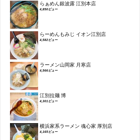
らぁめん銀波露 江別本店
4,850ビュー
らーめんもみじ イオン江別店
4,582ビュー
ラーメン山岡家 月寒店
4,566ビュー
江別拉麺 博
4,301ビュー
横浜家系ラーメン 魂心家 厚別店
4,165ビュー