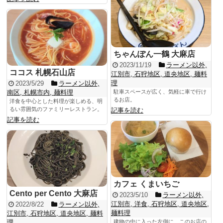
ちゃんぽん一鶴 大麻店
2023/11/19
ラーメン以外
,
ココス 札幌石山店
江別市
,
石狩地区
,
道央地区
,
麺料
理
2023/5/29
ラーメン以外
,
南区
,
札幌市内
,
麺料理
駐車スペースが広く、気軽に車で行け
るお店。
洋食を中心とした料理が楽しめる、明
るい雰囲気のファミリーレストラン。
記事を読む
記事を読む
カフェ くまいちご
Cento per Cento 大麻店
2023/5/10
ラーメン以外
,
江別市
,
洋食
,
石狩地区
,
道央地区
,
2022/8/22
ラーメン以外
,
麺料理
江別市
,
石狩地区
,
道央地区
,
麺料
理
建物の中に入った左側に、このお店の