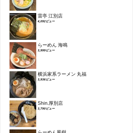
雷亭 江別店
4,092ビュー
らーめん 海鳴
3,999ビュー
横浜家系ラーメン 丸福
3,936ビュー
Shin.厚別店
3,790ビュー
らーめん風樹