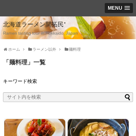
MENU
北海道ラーメン開拓民⁺
Ramen tasting tour in Hokkaido, Japan
ホーム
ラーメン以外
麺料理
「
麺料理
」
一覧
キーワード検索