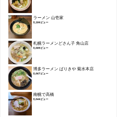
ラーメン 山壱家
5,184ビュー
札幌ラーメンどさん子 角山店
5,089ビュー
博多ラーメン ばりきや 菊水本店
5,067ビュー
南幌で高橋
5,044ビュー