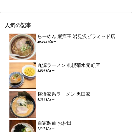
人気の記事
らーめん 巖窟王 岩見沢ピラミッド店
10,068ビュー
丸源ラーメン 札幌菊水元町店
8,507ビュー
横浜家系ラーメン 黒田家
8,334ビュー
自家製麺 おお田
5,249ビュー