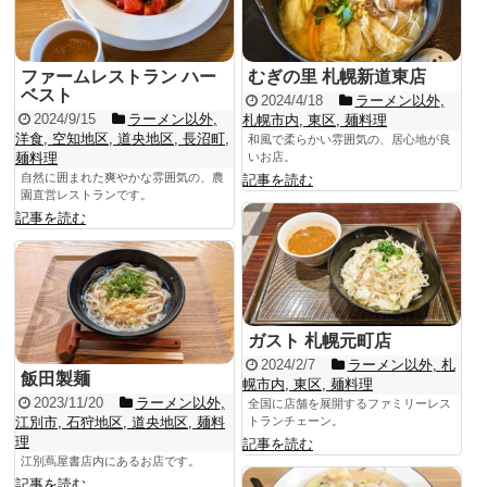
ファームレストラン ハー
むぎの里 札幌新道東店
ベスト
2024/4/18
ラーメン以外
,
2024/9/15
ラーメン以外
,
札幌市内
,
東区
,
麺料理
洋食
,
空知地区
,
道央地区
,
長沼町
,
和風で柔らかい雰囲気の、居心地が良
麺料理
いお店。
自然に囲まれた爽やかな雰囲気の、農
記事を読む
園直営レストランです。
記事を読む
ガスト 札幌元町店
2024/2/7
ラーメン以外
,
札
飯田製麺
幌市内
,
東区
,
麺料理
2023/11/20
ラーメン以外
,
全国に店舗を展開するファミリーレス
江別市
,
石狩地区
,
道央地区
,
麺料
トランチェーン。
理
記事を読む
江別蔦屋書店内にあるお店です。
記事を読む